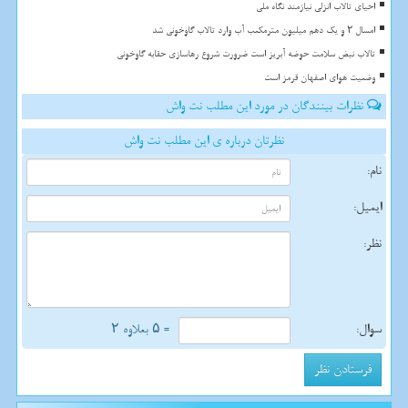
احیای تالاب انزلی نیازمند نگاه ملی
امسال ۲ و یک دهم میلیون مترمکعب آب وارد تالاب گاوخونی شد
تالاب نبض سلامت حوضه آبریز است ضرورت شروع رهاسازی حقابه گاوخونی
وضعیت هوای اصفهان قرمز است
نظرات بینندگان در مورد این مطلب نت واش
نظرتان درباره ی این مطلب نت واش
نام:
ایمیل:
نظر:
سوال:
= ۵ بعلاوه ۲