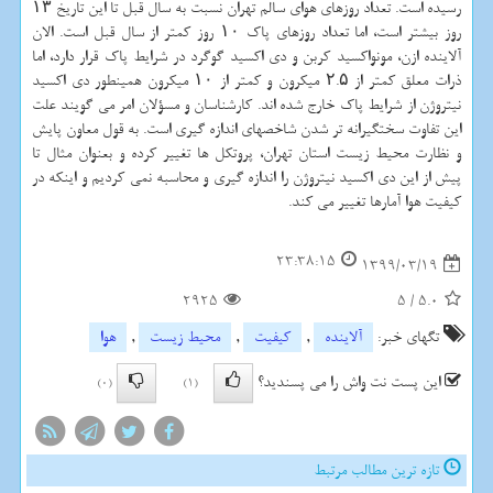
رسیده است. تعداد روزهای هوای سالم تهران نسبت به سال قبل تا این تاریخ ۱۳
روز بیشتر است، اما تعداد روزهای پاک ۱۰ روز کمتر از سال قبل است. الان
آلاینده ازن، مونواکسید کربن و دی اکسید گوگرد در شرایط پاک قرار دارد، اما
ذرات معلق کمتر از ۲.۵ میکرون و کمتر از ۱۰ میکرون همینطور دی اکسید
نیتروژن از شرایط پاک خارج شده اند. کارشناسان و مسؤلان امر می گویند علت
این تفاوت سختگیرانه تر شدن شاخصهای اندازه گیری است. به قول معاون پایش
و نظارت محیط زیست استان تهران، پروتکل ها تغییر کرده و بعنوان مثال تا
پیش از این دی اکسید نیتروژن را اندازه گیری و محاسبه نمی کردیم و اینکه در
کیفیت هوا آمارها تغییر می کند.
23:38:15
1399/03/19
2925
5
/
5.0
تگهای خبر:
آلاینده
,
كیفیت
,
محیط زیست
,
هوا
این پست نت واش را می پسندید؟
(0)
(1)
تازه ترین مطالب مرتبط