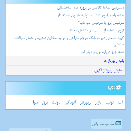
دسترسی نما با کلایمر در پروژه های ساختمانی
نقشه راه میلیونر شدن با تولید نایلون دسته دار
سرفیس پرو یا سرفیس لپ تاپ؟
لزوم استفاده از بیسیم در مشاغل مختلف
گروه صنعتی دپوت تانک مرجع طراحی و تولید مخازن ذخیره و حمل سیالات
صنعتی
همه چیز درباره تزریق فیلر لب
بقیه رپورتاژ ها
سفارش رپورتاژ آگهی
تگها
آب
تولید
بازار
رپورتاژ
آلودگی
دولت
برق
هوا
مطالب نت واش