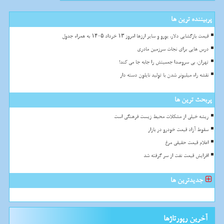
پربیننده ترین ها
قیمت بازگشایی دلار، یورو و سایر ارزها امروز ۱۳ خرداد ۱۴۰۵ به همراه جدول
درس هایی برای نجات سرزمین مادری
تهران، بی سروصدا جمعیتش را جابه جا می کند!
نقشه راه میلیونر شدن با تولید نایلون دسته دار
پربحث ترین ها
ریشه خیلی از مشکلات محیط زیست فرهنگی است
سقوط آزاد قیمت خودرو در بازار
اعلام قیمت حقیقی مرغ
افزایش قیمت نفت از سر گرفته شد
جدیدترین ها
آخرین رپورتاژها