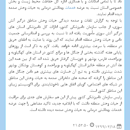
داد تا با تمامی امکانات و با همکاری اداره کل حفاظت محیط زیست و بخش
خصوصی استان نسبت به عرضه
خدمات
بهداشتی درمانی به حیات وحش صدمه
دیده اقدام نمایند.
با توجه به گزارش تلفات و صدمه دیدگی حیات وحش مناطق درگیر آتش
سوزی، از جانب سازمان دامپزشکی کشور، ادارات کل دامپزشکی استان های
درگیر آتش سوزی مأموریت یافته اند تا نسبت به بررسی و امدادرسانی جمعیت
دامی و حیات وحش منطقه اقدام نمایند که این روند با عنایت به اطفای حریق
در منطقه، با سرعت بیشتری ادامه خواهد یافت. لازم به ذکر است از روزهای
پایانی هفته گذشته بخشی از جنگل ها و مراتع کشور در استان های کهگیلویه و
بویراحمد، فارس، بوشهر و خوزستان گرفتار حریق شده اند که از بین همه این
ها، آتش در منطقه خائیز استان کهگیلویه و بویراحمد و کوهستان بوشکان بوشهر
شدت بیشتری داشته و به تبع آن خسارت های بیشتری هم دامن جنگل های
این مناطق را گرفته که صحنه های دلخراش صدمه به حیات وحش این مناطق
در شبکه های اجتماعی، گویای اتفاق هایی ناخوشایندی برای اکوسیستم زیبای
این مناطق کشور است.
رئیس سازمان دامپزشکی کشور پیش از این هم سفارش های جدی برای مراقبت
از حیات وحش منطقه داشت که با ابلاغیه جدید، تاکید مضاعفی را جهت عرضه
خدمات بهداشتی درمانی به حیات وحش صدمه دیده داشته است.
21:53:50
1399/03/18