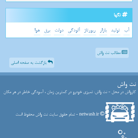
تگها
آب
تولید
بازار
رپورتاژ
آلودگی
دولت
برق
هوا
مطالب نت واش
بازگشت به صفحه اصلی
نت واش
کارواش در محل - نت واش: تمیزی خودرو در کمترین زمان ، آسودگی خاطر در هر مکان
netwash.ir - تمام حقوق سایت نت واش محفوظ است