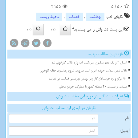
2955
5
/
5.0
تگهای خبر:
بهداشت
,
خدمات
,
محیط زیست
این پست نت واش را می پسندید؟
(0)
(1)
تازه ترین مطالب مرتبط
امسال ۲ و یک دهم میلیون مترمکعب آب وارد تالاب گاوخونی شد
تالاب نبض سلامت حوضه آبریز است ضرورت شروع رهاسازی حقابه گاوخونی
90 مرکز ویژه خردسالان کار زیر پوشش بهزیستی فعالیت می نمایند
صیانت از طبیعت ۴۰ منطقه کشور با مشارکت جوامع محلی
نظرات بینندگان در مورد این مطلب نت واش
نظرتان درباره ی این مطلب نت واش
نام:
ایمیل: