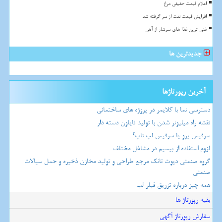
اعلام قیمت حقیقی مرغ
افزایش قیمت نفت از سر گرفته شد
غنی ترین غذا های سرشار از آهن
جدیدترین ها
آخرین رپورتاژها
دسترسی نما با کلایمر در پروژه های ساختمانی
نقشه راه میلیونر شدن با تولید نایلون دسته دار
سرفیس پرو یا سرفیس لپ تاپ؟
لزوم استفاده از بیسیم در مشاغل مختلف
گروه صنعتی دپوت تانک مرجع طراحی و تولید مخازن ذخیره و حمل سیالات
صنعتی
همه چیز درباره تزریق فیلر لب
بقیه رپورتاژ ها
سفارش رپورتاژ آگهی