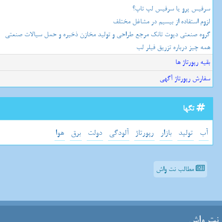
سرفیس پرو یا سرفیس لپ تاپ؟
لزوم استفاده از بیسیم در مشاغل مختلف
گروه صنعتی دپوت تانک مرجع طراحی و تولید مخازن ذخیره و حمل سیالات صنعتی
همه چیز درباره تزریق فیلر لب
بقیه رپورتاژ ها
سفارش رپورتاژ آگهی
تگها
آب
تولید
بازار
رپورتاژ
آلودگی
دولت
برق
هوا
مطالب نت واش
نت واش