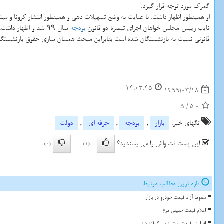
گمرک مورد توجه قرار گیرد.
او همینطور اظهار داشت: با عنایت به وضع تسهیلات دهی و همینطور انتشار کرونا و مبتل
نایب رییس مجلس خواهان اجرای تبصره دو قانون
بودجه
قانونی نسبت به بازنشستگان شده است بنابراین مبحث همسان سازی حقوق بازنشستگ
14:03:45
1399/03/18
5
/
5.0
تگهای خبر:
بازار
,
بودجه
,
حرفه ای
,
دولت
این پست نت واش را می پسندید؟
(0)
(1)
تازه ترین مطالب مرتبط
سقوط آزاد قیمت خودرو در بازار
اعلام قیمت حقیقی مرغ
افزایش قیمت نفت از سر گرفته شد