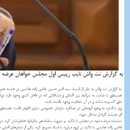
به گزارش نت واش نایب رییس اول مجلس خواهان عرضه گ
به گزارش نت واش به نقل از ایسنا، سید امیر حسین قاضی زاده هاشمی در جلسه علن
همینطور با عنایت به شرایط بین المللی و مشکلاتی که در داخل کشور وجود دارد دول
طور گسترده نباشد و در آن شفافیت وجود داشته باشد.
وی با اشاره به وجود ابهاماتی در عملکرد سازمان خصوصی سازی اظهار داشت: همینطور 
ای هستند گرفتار مشکل شوند.
نماینده مردم مشهد در مجلس با تاکید بر ضروت ساماندهی مالیاتها خاطرنشان کرد: در 
قاضی زاده هاشمی با تاکید بر لزوم مبارزه با فساد تصریح کرد: یکی از شعارهای اصل