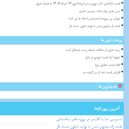
قیمت بازگشایی دلار، یورو و سایر ارزها امروز ۱۳ خرداد ۱۴۰۵ به همراه جدول
درس هایی برای نجات سرزمین مادری
تهران، بی سروصدا جمعیتش را جابه جا می کند!
نقشه راه میلیونر شدن با تولید نایلون دسته دار
پربحث ترین ها
ریشه خیلی از مشکلات محیط زیست فرهنگی است
سقوط آزاد قیمت خودرو در بازار
اعلام قیمت حقیقی مرغ
افزایش قیمت نفت از سر گرفته شد
جدیدترین ها
آخرین رپورتاژها
دسترسی نما با کلایمر در پروژه های ساختمانی
نقشه راه میلیونر شدن با تولید نایلون دسته دار