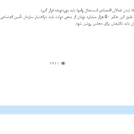
ا شدن فعالان اقتصادی اسمتحال وامها باید موردتوجه قرار گیرد.
سال ۹۹ شد و اظهار داشت: طبق این حکم ۵۰ هزار میلیارد تومان از بدهی دولت باید دراختیا
ان باید تکلیفش برای مجلس روشن شود.
3421