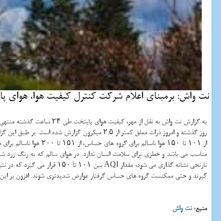
نت واش: برمبنای اعلام شركت كنترل كیفیت هوا، هوای پایتخت هم اكنون با میانگی
روز گذشته و امروز ذرات معلق کمتر از ۲.۵ میکرون گزارش شده است. بر طبق این گزارش، شاخص کیفیت
مناسب می باشد و خطری برای سلامت انسان ندارد. در هوای سالم که به رنگ زرد شنا
نارنجی نشانه گذاری می شود، م
گیرند و حتی ممکنست گروه های حساس گرفتار عوارض شدیدتری شوند. افزون بر این در هوای بسیار ناسالم که به رنگ بنفش نشان داده می شود و
منبع:
نت واش