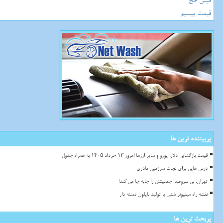
فیش حج
قیمت بیسیم
پربیننده ترین ها
قیمت بازگشایی دلار، یورو و سایر ارزها امروز ۱۳ خرداد ۱۴۰۵ به همراه جدول
درس هایی برای نجات سرزمین مادری
تهران، بی سروصدا جمعیتش را جابه جا می کند!
نقشه راه میلیونر شدن با تولید نایلون دسته دار
پربحث ترین ها