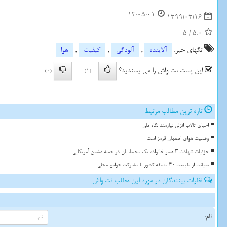
13:05:01
1399/03/16
5
/
5.0
تگهای خبر:
آلاینده
,
آلودگی
,
كیفیت
,
هوا
این پست نت واش را می پسندید؟
(0)
(1)
تازه ترین مطالب مرتبط
احیای تالاب انزلی نیازمند نگاه ملی
وضعیت هوای اصفهان قرمز است
جزئیات شهادت ۳ عضو خانواده یک محیط بان در حمله دشمن آمریکایی
صیانت از طبیعت ۴۰ منطقه کشور با مشارکت جوامع محلی
نظرات بینندگان در مورد این مطلب نت واش
نام: