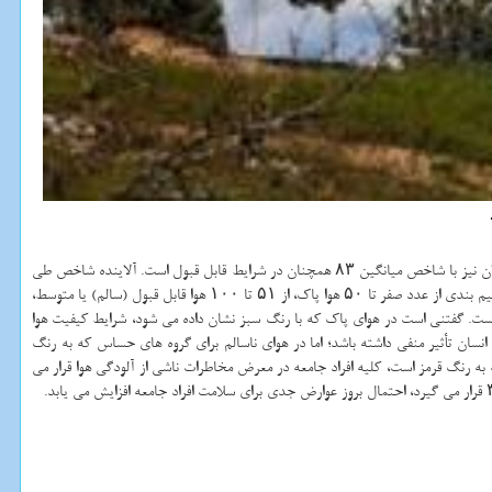
به گزارش نت واش به نقل از مهر، کیفیت هوای پایتخت طی ۲۴ ساعت گذشته منتهی به ۸ بامداد امروز با شاخص میانگین ۸۷ در شرایط قابل قبول قرار داشت و کیفیت هوای الان نیز با شاخص میانگین ۸۳ همچنان در شرایط قابل قبول است. آلاینده شاخص طی
(AQI) به پنج دسته اصلی تقسیم بندی می شود. بر طبق این تقسیم بندی از عدد صفر تا ۵۰ هوا پاک، از ۵۱ تا ۱۰۰ هوا قابل قبول (سالم) یا متوسط،
ا ۲۰۰ هوا ناسالم برای همه گروه ها، از ۲۰۱ تا ۳۰۰ هوا بسیار ناسالم و از ۳۰۱ تا ۵۰۰ شرایط کیفی هوا خطرناکست. گفتنی است در هوای پاک که با رنگ سبز نشان داده می شود، شرایط کیفیت هوا
سان تأثیر منفی داشته باشد؛ اما در هوای ناسالم برای گروه های حساس که به رنگ
شت. در هوای ناسالم که به رنگ قرمز است، کلیه افراد جامعه در معرض مخاطرات ناشی از آلودگی هوا قرار می