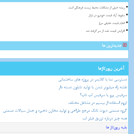
ریشه خیلی از مشکلات محیط زیست فرهنگی است
سقوط آزاد قیمت خودرو در بازار
اعلام قیمت حقیقی مرغ
افزایش قیمت نفت از سر گرفته شد
جدیدترین ها
آخرین رپورتاژها
دسترسی نما با کلایمر در پروژه های ساختمانی
نقشه راه میلیونر شدن با تولید نایلون دسته دار
سرفیس پرو یا سرفیس لپ تاپ؟
لزوم استفاده از بیسیم در مشاغل مختلف
گروه صنعتی دپوت تانک مرجع طراحی و تولید مخازن ذخیره و حمل سیالات صنعتی
همه چیز درباره تزریق فیلر لب
بقیه رپورتاژ ها