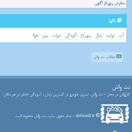
سفارش رپورتاژ آگهی
تگها
آب
تولید
بازار
رپورتاژ
آلودگی
دولت
برق
هوا
مطالب نت واش
نت واش
کارواش در محل - نت واش: تمیزی خودرو در کمترین زمان ، آسودگی خاطر در هر مکان
netwash.ir - تمام حقوق سایت نت واش محفوظ است