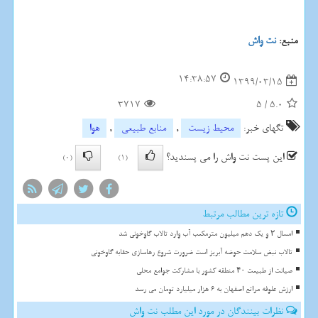
منبع:
نت واش
14:38:57
1399/03/15
3717
5
/
5.0
تگهای خبر:
محیط زیست
,
منابع طبیعی
,
هوا
این پست نت واش را می پسندید؟
(0)
(1)
تازه ترین مطالب مرتبط
امسال ۲ و یک دهم میلیون مترمکعب آب وارد تالاب گاوخونی شد
تالاب نبض سلامت حوضه آبریز است ضرورت شروع رهاسازی حقابه گاوخونی
صیانت از طبیعت ۴۰ منطقه کشور با مشارکت جوامع محلی
ارزش علوفه مراتع اصفهان به 6 هزار میلیارد تومان می رسد
نظرات بینندگان در مورد این مطلب نت واش