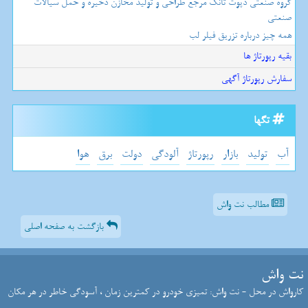
گروه صنعتی دپوت تانک مرجع طراحی و تولید مخازن ذخیره و حمل سیالات
صنعتی
همه چیز درباره تزریق فیلر لب
بقیه رپورتاژ ها
سفارش رپورتاژ آگهی
تگها
آب
تولید
بازار
رپورتاژ
آلودگی
دولت
برق
هوا
مطالب نت واش
بازگشت به صفحه اصلی
نت واش
کارواش در محل - نت واش: تمیزی خودرو در کمترین زمان ، آسودگی خاطر در هر مکان