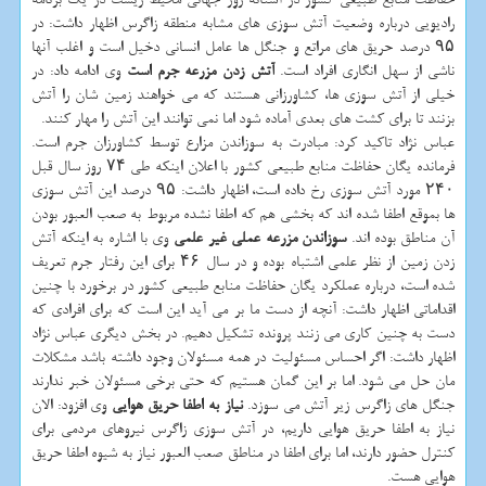
رادیویی درباره وضعیت آتش سوزی های مشابه منطقه زاگرس اظهار داشت: در
۹۵ درصد حریق های مراتع و جنگل ها عامل انسانی دخیل است و اغلب آنها
ناشی از سهل انگاری افراد است.
آتش زدن مزرعه جرم است
وی ادامه داد: در
خیلی از آتش سوزی ها، کشاورزانی هستند که می خواهند زمین شان را آتش
بزنند تا برای کشت های بعدی آماده شود اما نمی توانند این آتش را مهار کنند.
عباس نژاد تاکید کرد: مبادرت به سوزاندن مزارع توسط کشاورزان جرم است.
فرمانده یگان حفاظت منابع طبیعی کشور با اعلان اینکه طی ۷۴ روز سال قبل
۲۴۰ مورد آتش سوزی رخ داده است، اظهار داشت: ۹۵ درصد این آتش سوزی
ها بموقع اطفا شده اند که بخشی هم که اطفا نشده مربوط به صعب العبور بودن
آن مناطق بوده اند.
سوزاندن مزرعه عملی غیر علمی
وی با اشاره به اینکه آتش
زدن زمین از نظر علمی اشتباه بوده و در سال ۴۶ برای این رفتار جرم تعریف
شده است، درباره عملکرد یگان حفاظت منابع طبیعی کشور در برخورد با چنین
اقداماتی اظهار داشت: آنچه از دست ما بر می آید این است که برای افرادی که
دست به چنین کاری می زنند پرونده تشکیل دهیم. در بخش دیگری عباس نژاد
اظهار داشت: اگر احساس مسئولیت در همه مسئولان وجود داشته باشد مشکلات
مان حل می شود. اما بر این گمان هستیم که حتی برخی مسئولان خبر ندارند
جنگل های زاگرس زیر آتش می سوزد.
نیاز به اطفا حریق هوایی
وی افزود: الان
نیاز به اطفا حریق هوایی داریم، در آتش سوزی زاگرس نیروهای مردمی برای
کنترل حضور دارند، اما برای اطفا در مناطق صعب العبور نیاز به شیوه اطفا حریق
هوایی هست.