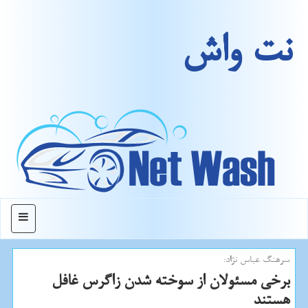
نت واش
منو
سرهنگ عباس نژاد:
برخی مسئولان از سوخته شدن زاگرس غافل
هستند