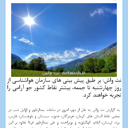
نت واش: بر طبق پیش بینی های سازمان هواشناسی از
روز چهارشنبه تا جمعه، بیشتر نقاط كشور جو آرامی را
تجربه خواهند كرد.
به گزارش نت واش به نقل از مهر، امروز در ساعات بعدازظهر و اوایل شب در
بعضی نقاط استان های کرمان، هرمزگان، جنوب سیستان و بلوچستان، فارس،
یزد، لرستان، ایلام، کهگیلویه و بویراحمد و طی بعدازظهر فردا علاوه بر این