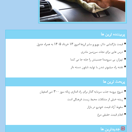
پربیننده ترین ها
قیمت بازگشایی دلار، یورو و سایر ارزها امروز ۱۳ خرداد ۱۴۰۵ به همراه جدول
درس هایی برای نجات سرزمین مادری
تهران، بی سروصدا جمعیتش را جابه جا می کند!
نقشه راه میلیونر شدن با تولید نایلون دسته دار
پربحث ترین ها
شروع پروسه جذب سرمایه گذار برای راه اندازی زباله سوز ۳۰۰ تنی اصفهان
ریشه خیلی از مشکلات محیط زیست فرهنگی است
سقوط آزاد قیمت خودرو در بازار
اعلام قیمت حقیقی مرغ
جدیدترین ها