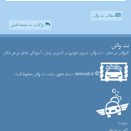
مطالب نت واش
بازگشت به صفحه اصلی
نت واش
کارواش در محل - نت واش: تمیزی خودرو در کمترین زمان ، آسودگی خاطر در هر مکان
netwash.ir - تمام حقوق سایت نت واش محفوظ است
درباره ما
آگهی در نت واش