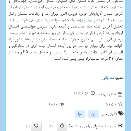
مناطق، در بعضی نقاط استان های اصفهان، شمال خوزستان، چهارمحال و
بختیاری، کرمانشاه، کردستان، زنجان، همدان، مرکزی، اردبیل، شمال آذربایجان
شرقی، شمال آذربایجان غربی، قزوین، البرز، تهران، قم و ارتفاعات سمنان رگبار
باران همراه با رعد و
برق
و وزش باد شدید موقت پیش بینی می شود. بر طبق
تحلیل آخرین نقشه های همدیدی و آینده نگری سازمان هواشناسی احتمال
ایجاد پدیده گرد و غبار در استان خوزستان در روز سه شنبه دور از انتظار نیست.
برطبق این پیش بینی ها روز چهارشنبه تا جمعه آسمان بیشتر نقاط کشور آرام
خواهد بود. برای تهران نیز طی دو روز آینده آسمان نیمه ابری در بعدازظهر و
افزایش ابر گاهی افزایش باد و احتمال رگبار باران و حداقل دمای ۲۵ و حداکثر
دمای ۳۷ درجه سانتیگراد پیش بینی شده است.
منبع:
نت واش
14:48:54
1399/03/14
2880
5
/
5.0
تگهای خبر:
برق
,
هوا
این پست نت واش را می پسندید؟
(0)
(1)