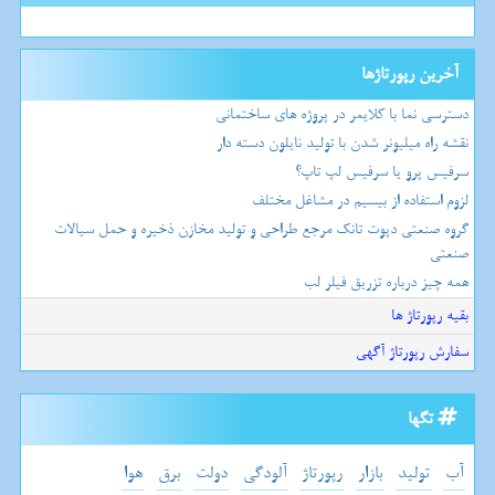
آخرین رپورتاژها
دسترسی نما با کلایمر در پروژه های ساختمانی
نقشه راه میلیونر شدن با تولید نایلون دسته دار
سرفیس پرو یا سرفیس لپ تاپ؟
لزوم استفاده از بیسیم در مشاغل مختلف
گروه صنعتی دپوت تانک مرجع طراحی و تولید مخازن ذخیره و حمل سیالات
صنعتی
همه چیز درباره تزریق فیلر لب
بقیه رپورتاژ ها
سفارش رپورتاژ آگهی
تگها
آب
تولید
بازار
رپورتاژ
آلودگی
دولت
برق
هوا