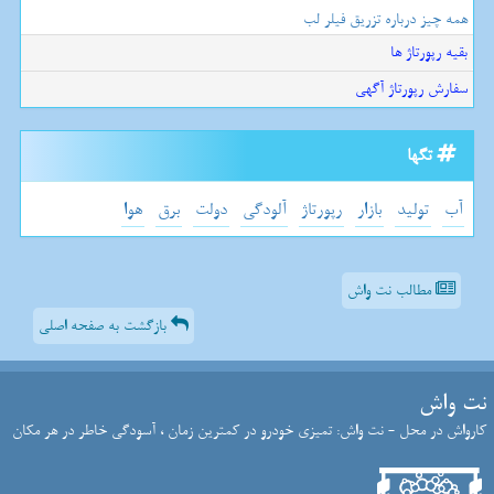
همه چیز درباره تزریق فیلر لب
بقیه رپورتاژ ها
سفارش رپورتاژ آگهی
تگها
آب
تولید
بازار
رپورتاژ
آلودگی
دولت
برق
هوا
مطالب نت واش
بازگشت به صفحه اصلی
نت واش
کارواش در محل - نت واش: تمیزی خودرو در کمترین زمان ، آسودگی خاطر در هر مکان