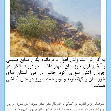
به گزارش نت واش اهواز ـ فرمانده یگان منابع طبیعی
و آبخیزداری خوزستان اظهار داشت: دو فروند بالگرد در
جریان آتش سوزی كوه خائیز در مرز استان های
خوزستان و كهگیلویه و بویراحمد امروز در حال آبپاشی
هستند.
سرهنگ عزیز قلاوند در گفتگو با خبرنگار مهر اظهار نمود: آتش سوزی از روز
پنجشنبه در کوه خائیز در منطقه تنگ شیخ شهرستان بهبهان شروع شده بود و