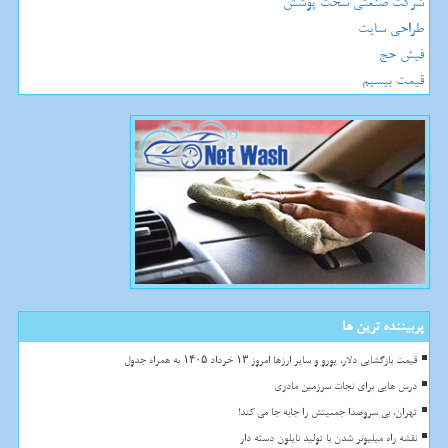
شرکت صنعتی سخت پوشش
طراحی سایت
فیش حج
قیمت بیسیم
پربیننده ترین ها
قیمت بازگشایی دلار، یورو و سایر ارزها امروز ۱۳ خرداد ۱۴۰۵ به همراه جدول
درس هایی برای نجات سرزمین مادری
تهران، بی سروصدا جمعیتش را جابه جا می کند!
نقشه راه میلیونر شدن با تولید نایلون دسته دار