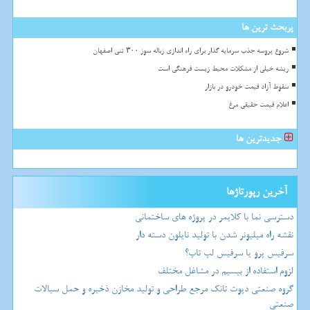
پربحث ترین ها
شروع پروسه جذب سرمایه گذار برای راه اندازی زباله سوز ۳۰۰ تنی اصفهان
ریشه خیلی از مشکلات محیط زیست فرهنگی است
سقوط آزاد قیمت خودرو در بازار
اعلام قیمت حقیقی مرغ
جدیدترین ها
آخرین رپورتاژها
دسترسی نما با کلایمر در پروژه های ساختمانی
نقشه راه میلیونر شدن با تولید نایلون دسته دار
سرفیس پرو یا سرفیس لپ تاپ؟
لزوم استفاده از بیسیم در مشاغل مختلف
گروه صنعتی دپوت تانک مرجع طراحی و تولید مخازن ذخیره و حمل سیالات
صنعتی