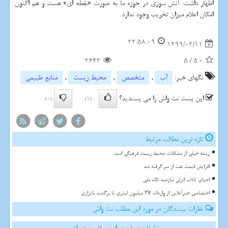
اظهار داشت: آتش سوزی در حوزه ما به صورت «نقطه ای» هست و هم اکنون
امکان اعلام میزان تخریب وجود ندارد.
22:58:09
1399/03/11
3643
5
/
5.0
تگهای خبر:
آب
,
متخصص
,
محیط زیست
,
منابع طبیعی
این پست نت واش را می پسندید؟
(0)
(1)
تازه ترین مطالب مرتبط
ریشه خیلی از مشکلات محیط زیست فرهنگی است
افزایش قیمت نفت از سر گرفته شد
احیای تالاب انزلی نیازمند نگاه ملی
اختصاصی خبرآنلاین از واردات ۲۷ میلیون لیتری تا برگشت ناترازی
نظرات بینندگان در مورد این مطلب نت واش