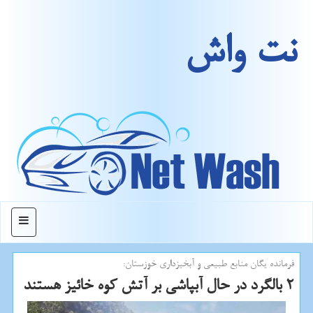
نت واش
منو
فرمانده یگان منابع طبیعی و آبخیزداری خوزستان:
2 بالگرد در حال آبپاشی بر آتش كوه خائیز هستند