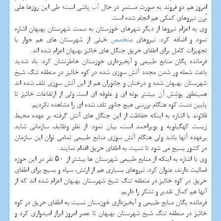
امروز هم دو فروند به صورت مستمر در حال
آب
پاشی است؛ طی این روزها هلی
بُرن نیروهای کمکی هم انجام شده است.
وی به اعزام نیروها از دیگر شهرهای خوزستان به سمت شهرستان بهبهان اشاره
نمود و اضافه کرد: نیروهای
متخصص
خیلی از شهرستان های هم جوار با
تجهیزات کامل برای اطفای حریق جنگل های خائیز بهبهان اعزام شده اند.
فرمانده یگان منابع طبیعی و آبخیزداری خوزستان خاطرنشان کرد: باد شدید
باعث شعله ور شدن مجدد آتش سوزی شده در کوه خائیز در منطقه تنگ شیخ
شهرستان بهبهان شده و درختان و جانوران هم از این آتش سوزی تلف شده اند
همینطور پوشش آن بیشتر بوته ای و علوفه ای است ولی از ارتفاعات خائیز تا
پایین دست کوه هنگام بررسی هیچ جانور تلف شده ای را مشاهده نکردیم.
قلاوند با اشاره به اینکه حفاظت از این جنگل های آتش گرفته بر عهده محیط
زیست کهگیلویه و بویراحمد است، بیان نمود: از نظر وظایف سازمانی شاید
برعهده آنها باشد ولی هنگام آتش سوزی منابع طبیعی تمامی توان این سازمان
در کشور بسیج می شود تا نسبت به اطفای حریق اقدام نمایند.
وی با اشاره به اینکه از منابع طبیعی شهرستان ها بیشتر از ۵۰ نفر در این حوزه
فعالیت دارند، عنوان کرد: نیروهای بسیاری هم از ارتش، سپاه و بسیج برای اطفای
حریق در کوه خائیز در منطقه تنگ شیخ شهرستان بهبهان اعزام شده اند که از
آنها هم کمال تقدیر و تشکر را داریم.
فرمانده یگان منابع طبیعی و آبخیزداری خوزستان نسبت به اطفای حریق در کوه
خائیز در منطقه تنگ شیخ شهرستان بهبهان تا عصر امروز ابراز امیدواری کرد و