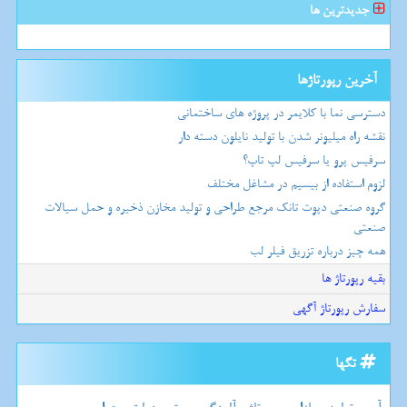
جدیدترین ها
آخرین رپورتاژها
دسترسی نما با کلایمر در پروژه های ساختمانی
نقشه راه میلیونر شدن با تولید نایلون دسته دار
سرفیس پرو یا سرفیس لپ تاپ؟
لزوم استفاده از بیسیم در مشاغل مختلف
گروه صنعتی دپوت تانک مرجع طراحی و تولید مخازن ذخیره و حمل سیالات
صنعتی
همه چیز درباره تزریق فیلر لب
بقیه رپورتاژ ها
سفارش رپورتاژ آگهی
تگها