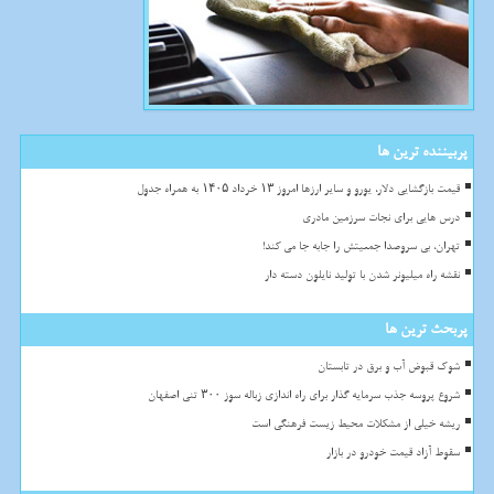
پربیننده ترین ها
قیمت بازگشایی دلار، یورو و سایر ارزها امروز ۱۳ خرداد ۱۴۰۵ به همراه جدول
درس هایی برای نجات سرزمین مادری
تهران، بی سروصدا جمعیتش را جابه جا می کند!
نقشه راه میلیونر شدن با تولید نایلون دسته دار
پربحث ترین ها
شوک قبوض آب و برق در تابستان
شروع پروسه جذب سرمایه گذار برای راه اندازی زباله سوز ۳۰۰ تنی اصفهان
ریشه خیلی از مشکلات محیط زیست فرهنگی است
سقوط آزاد قیمت خودرو در بازار