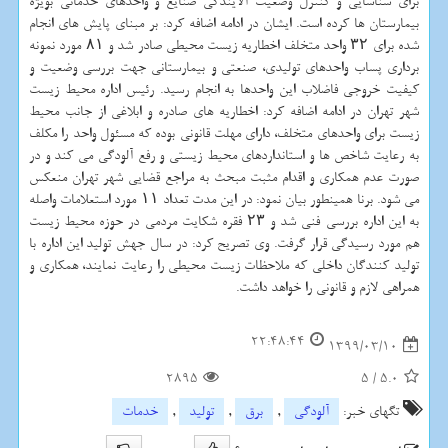
برای شناسایی و کنترل وضعیت آلایندگی صنایع و واحدهای خدماتی بویژه
بیمارستان ها کرده است. ایشان در ادامه اضافه کرد: بر مبنای پایش های انجام
شده برای ۳۲ واحد متخلف اخطاریه زیست محیطی صادر شد و ۸۱ مورد نمونه
برداری پساب واحدهای تولیدی، صنعتی و بیمارستانی جهت بررسی وضعیت و
کیفیت خروجی فاضلاب این واحدها به انجام رسید. رئیس اداره محیط زیست
شهر تهران در ادامه اضافه کرد: اخطاریه های صادره و ابلاغی از جانب محیط
زیست برای واحدهای متخلف، دارای مهلت قانونی بوده که مسئول واحد را مکلف
به رعایت شاخص ها و استانداردهای محیط زیستی و رفع آلودگی می کند و در
صورت عدم همکاری و اقدام مثبت مبحث به مراجع قضایی شهر تهران منعکس
می شود. برنا همینطور بیان نمود: در این مدت تعداد ۱۱ مورد استعلامات واصله
به این اداره بررسی فنی شد و ۲۳ فقره شکایت مردمی در حوزه محیط زیست
هم مورد رسیدگی قرار گرفت. وی تصریح کرد: در سال جهش تولید این اداره با
تولید کنندگان داخلی که ملاحظات زیست محیطی را رعایت نمایند، همکاری و
همراهی لازم و قانونی را خواهد داشت.
22:48:44
1399/03/10
2895
5
/
5.0
تگهای خبر:
آلودگی
,
برق
,
تولید
,
خدمات