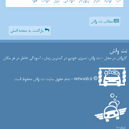
آب
تولید
بازار
رپورتاژ
آلودگی
برق
دولت
هوا
مطالب نت واش
بازگشت به صفحه اصلی
نت واش
کارواش در محل - نت واش: تمیزی خودرو در کمترین زمان ، آسودگی خاطر در هر مکان
netwash.ir - تمام حقوق سایت نت واش محفوظ است
درباره ما