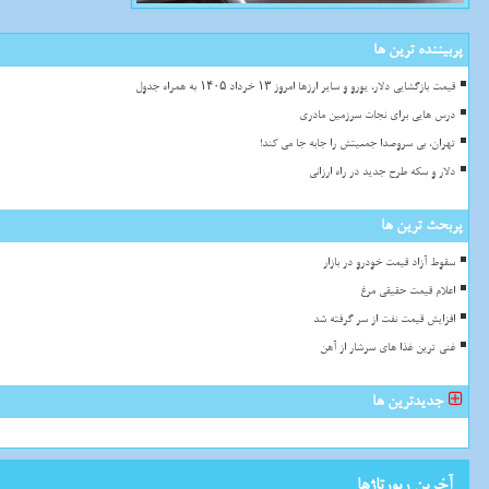
پربیننده ترین ها
قیمت بازگشایی دلار، یورو و سایر ارزها امروز ۱۳ خرداد ۱۴۰۵ به همراه جدول
درس هایی برای نجات سرزمین مادری
تهران، بی سروصدا جمعیتش را جابه جا می کند!
دلار و سکه طرح جدید در راه ارزانی
پربحث ترین ها
سقوط آزاد قیمت خودرو در بازار
اعلام قیمت حقیقی مرغ
افزایش قیمت نفت از سر گرفته شد
غنی ترین غذا های سرشار از آهن
جدیدترین ها
آخرین رپورتاژها