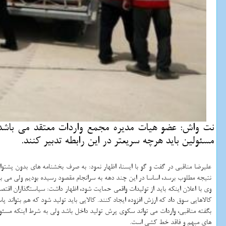
نت واش: عضو هیات مدیره مجمع واردات معتقد می باشد هن
مسئولین باید هرچه سریعتر در این رابطه تدبیر كنند.
علیرضا مناقبی در گفت و گو با ایسنا، اظهار نمود: به صرف بخشنامه های بدون پشت
نتیجه مطلوب برسد، اساسا در این چند دهه به سرانجام مقصود رسیده بودیم ولی می 
وی با اعلان اینکه باید از تولیدات واقعی حمایت شود، اظهار داشت: سیاستگذاران اق
کالاهایی سوق داد که ارزش افزوده ایجاد کنند. کالایی باید تولید شود که هم بتواند 
بگفته مناقبی، واردات می تواند سکوی پرش تولید داخل باشد ولی به شرط اینکه مس
های مبهم و فاقد خط کشی است.