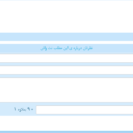
نظرتان درباره ی این مطلب نت واش
= ۹ بعلاوه ۱