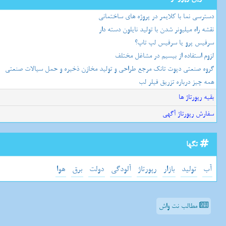
دسترسی نما با کلایمر در پروژه های ساختمانی
نقشه راه میلیونر شدن با تولید نایلون دسته دار
سرفیس پرو یا سرفیس لپ تاپ؟
لزوم استفاده از بیسیم در مشاغل مختلف
گروه صنعتی دپوت تانک مرجع طراحی و تولید مخازن ذخیره و حمل سیالات صنعتی
همه چیز درباره تزریق فیلر لب
بقیه رپورتاژ ها
سفارش رپورتاژ آگهی
تگها
آب
تولید
بازار
رپورتاژ
آلودگی
دولت
برق
هوا
مطالب نت واش