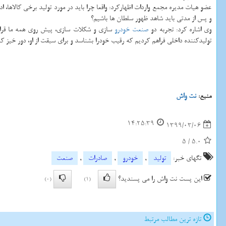
عضو هیات مدیره مجمع واردات اظهارکرد: واقعا چرا باید در مورد تولید برخی کالاها، ا
و پس از مدتی باید شاهد ظهور سلطان ها باشیم؟
وی اشاره کرد: تجربه دو
صنعت
خودرو
سازی و شکلات سازی، پیش روی همه ما قرار دا
تولیدکننده داخلی فراهم کردیم که رقیب خودرا بشناسد و برای سبقت از او، دور خیز کن
منبع:
نت واش
14:25:39
1399/03/06
5
/
5.0
تگهای خبر:
تولید
,
خودرو
,
صادرات
,
صنعت
این پست نت واش را می پسندید؟
(0)
(1)
تازه ترین مطالب مرتبط