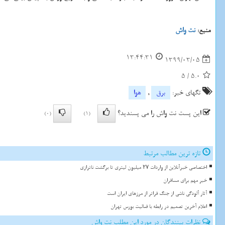
منبع:
نت واش
13:44:31
1399/03/05
5
/
5.0
تگهای خبر:
برق
,
هوا
این پست نت واش را می پسندید؟
(0)
(1)
تازه ترین مطالب مرتبط
اختصاصی خبرآنلاین از واردات ۲۷ میلیون لیتری تا برگشت ناترازی
خبر مهم برای مسافران
آثار آلودگی ناشی از جنگ فراتر از مرزهای ایران است
اعلام آخرین تصمیم در رابطه با فعالیت بورس تهران
نظرات بینندگان در مورد این مطلب نت واش