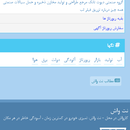
گروه صنعتی دپوت تانک مرجع طراحی و تولید مخازن ذخیره و حمل سیالات صنعتی
همه چیز درباره تزریق فیلر لب
بقیه رپورتاژ ها
سفارش رپورتاژ آگهی
تگها
آب
تولید
بازار
رپورتاژ
آلودگی
دولت
برق
هوا
مطالب نت واش
نت واش
کارواش در محل - نت واش: تمیزی خودرو در کمترین زمان ، آسودگی خاطر در هر مکان