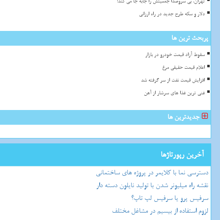
تهران، بی سروصدا جمعیتش را جابه جا می کند!
دلار و سکه طرح جدید در راه ارزانی
پربحث ترین ها
سقوط آزاد قیمت خودرو در بازار
اعلام قیمت حقیقی مرغ
افزایش قیمت نفت از سر گرفته شد
غنی ترین غذا های سرشار از آهن
جدیدترین ها
آخرین رپورتاژها
دسترسی نما با کلایمر در پروژه های ساختمانی
نقشه راه میلیونر شدن با تولید نایلون دسته دار
سرفیس پرو یا سرفیس لپ تاپ؟
لزوم استفاده از بیسیم در مشاغل مختلف