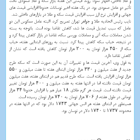
و طلا داخلی، اظهار نمود: روند قیمتی این هفته بازار سکه و طلا صعودی تحت
تأثیر دو عامل صعودی بود. در یک هفته اخیر نوسانات حدودا افزایشی قیمت های
جهانی و افزایش نرخ ارز سبب افزایش قیمت سکه و طلا در بازارهای داخلی شد.
نایب رئیس اتحادیه طلا و جواهر تهران تصریح کرد: البته عامل معکوس این دو
عامل که سبب تعدیل قیمت ها شد، کاهش تقاضا بوده است. باتوجه به بسته
شدن معاملات سکه آتی و معاملات بورسی سکه، تقاضا در بازار کاهش پیدا کرد و
در نتیجه، حباب سکه کاهش پیدا کرد. نسبت به روزهای ابتدایی هفته، حباب
سکه از ۴۵۰ هزار تومان به ۲۰۰ هزار تومان کاهش یافته است که نشان از
کاهش تقاضا دارد.
به قول وی، آخرین قیمت ها و تغییرات آن به این صورت است که سکه طرح
جدید از هفت میلیون و ۳۳۰ هزار تومان ابتدای هفته تا هفت میلیون و ۵۵۰
هزار تومان افزایش یافته است. سکه طرح قدیم هم در ابتدای هفته، هفت میلیون
تومان قیمت داشته اما در انتها هفته به هفت میلیون و ۴۰۰ هزار تومان تغییر
قیمت داشته است. قیمت هر گرم طلای ۱۸ عیار هم با افزایش حدودا ۳۴ هزار
تومانی در طول هفته، از ۷۰۶ هزار تومان به ۷۴۰ هزار تومان رسیده است.
همینطور در ابتدای هفته هر انس جهانی ۱۷۴۳ دلار بود که در انتها هفته در
محدوده ۱۷۳۷ تا ۱۷۴۰ دلار در نوسان بود.