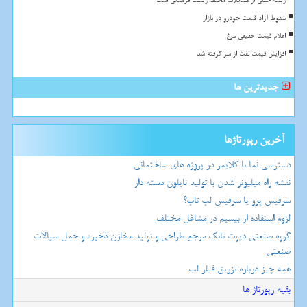
ریشه خیلی از مشکلات محیط زیست فرهنگی است
سقوط آزاد قیمت خودرو در بازار
اعلام قیمت حقیقی مرغ
افزایش قیمت نفت از سر گرفته شد
جدیدترین ها
آخرین رپورتاژها
دسترسی نما با کلایمر در پروژه های ساختمانی
نقشه راه میلیونر شدن با تولید نایلون دسته دار
سرفیس پرو یا سرفیس لپ تاپ؟
لزوم استفاده از بیسیم در مشاغل مختلف
گروه صنعتی دپوت تانک مرجع طراحی و تولید مخازن ذخیره و حمل سیالات
صنعتی
همه چیز درباره تزریق فیلر لب
بقیه رپورتاژ ها