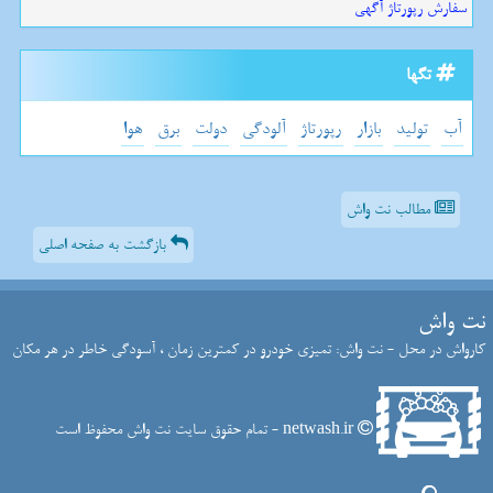
سفارش رپورتاژ آگهی
تگها
آب
تولید
بازار
رپورتاژ
آلودگی
دولت
برق
هوا
مطالب نت واش
بازگشت به صفحه اصلی
نت واش
کارواش در محل - نت واش: تمیزی خودرو در کمترین زمان ، آسودگی خاطر در هر مکان
netwash.ir - تمام حقوق سایت نت واش محفوظ است