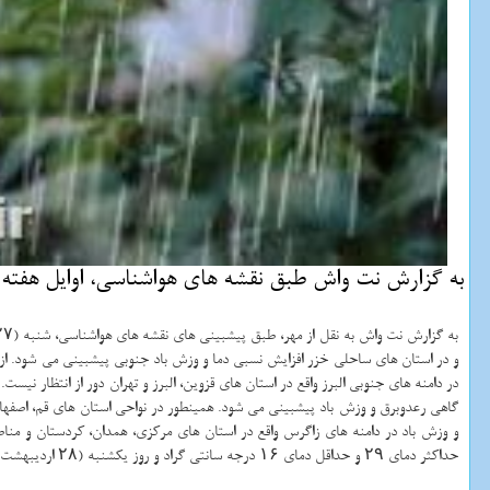
به گزارش نت واش طبق نقشه های هواشناسی، اوایل هفته آی
و در استان های ساحلی خزر افزایش نسبی دما و وزش باد جنوبی پیشبینی می شود. ا
گاهی رعدوبرق و وزش باد پیشبینی می شود. همینطور در نواحی استان های قم، اصفهان، 
حداکثر دمای ۲۹ و حداقل دمای ۱۶ درجه سانتی گراد و روز یکشنبه (۲۸ اردیبهشت) قسمتی ابری و وزش باد، به تدریج نیمه ابری و وزش باد شدید با احتمال باد و گرد و خاک با حداکثر ۳۰ و حداقل دمای ۱۸ درجه سانتی گراد پیشبینی می شود.