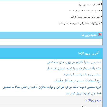
اعلام قیمت حقیقی مرغ
افزایش قیمت نفت از سر گرفته شد
غنی ترین غذا های سرشار از آهن
بازار گوشت منتظر این تغییر مهم قیمتی باشد!
جدیدترین ها
آخرین رپورتاژها
دسترسی نما با کلایمر در پروژه های ساختمانی
نقشه راه میلیونر شدن با تولید نایلون دسته دار
سرفیس پرو یا سرفیس لپ تاپ؟
لزوم استفاده از بیسیم در مشاغل مختلف
گروه صنعتی دپوت تانک مرجع طراحی و تولید مخازن ذخیره و حمل سیالات صنعتی
همه چیز درباره تزریق فیلر لب
بقیه رپورتاژ ها