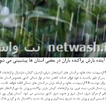
نده بارش پراكنده باران در بعضی استان ها پیشبینی می شود
به گزارش نت واش به نقل از مهر، طبق پیشبینی های نقشه های هواشناسی، شنبه (۲۷ اردیبهشت ماه) علاوه بر استان های آذربایجان شر
ز پس از ظهر یکشنبه با نفوذ هوای خنک، کاهش دما در نوار شمالی کشور بخصوص استان ها
در دامنه های جنوبی البرز واقع در استان های قزوین، البرز و تهران دور از انتظار نیست. برای دوشنبه ۲۸ اردیبهشت، عل
شمال فارس، نیمه غربی یزد و ارتفاعات کرمان بارش پراکنده و وزش باد دور از انتظار نخوا