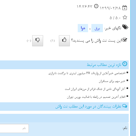
14:36:43
1399/02/28
5
/
5.0
تگهای خبر:
برق
,
هوا
این پست نت واش را می پسندید؟
(0)
(1)
تازه ترین مطالب مرتبط
اختصاصی خبرآنلاین از واردات ۲۷ میلیون لیتری تا برگشت ناترازی
خبر مهم برای مسافران
آثار آلودگی ناشی از جنگ فراتر از مرزهای ایران است
اعلام آخرین تصمیم در رابطه با فعالیت بورس تهران
نظرات بینندگان در مورد این مطلب نت واش
نام: