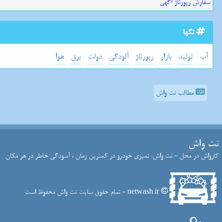
سفارش رپورتاژ آگهی
تگها
آب
تولید
بازار
رپورتاژ
آلودگی
دولت
برق
هوا
مطالب نت واش
نت واش
کارواش در محل - نت واش: تمیزی خودرو در کمترین زمان ، آسودگی خاطر در هر مکان
netwash.ir - تمام حقوق سایت نت واش محفوظ است