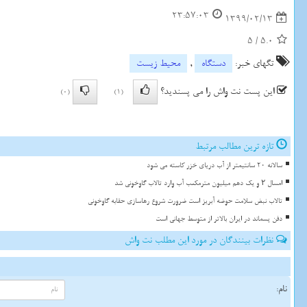
23:57:03
1399/02/13
5
/
5.0
تگهای خبر:
دستگاه
,
محیط زیست
این پست نت واش را می پسندید؟
(0)
(1)
تازه ترین مطالب مرتبط
سالانه 20 سانتیمتر از آب دریای خزر کاسته می شود
امسال ۲ و یک دهم میلیون مترمکعب آب وارد تالاب گاوخونی شد
تالاب نبض سلامت حوضه آبریز است ضرورت شروع رهاسازی حقابه گاوخونی
دفن پسماند در ایران بالاتر از متوسط جهانی است
نظرات بینندگان در مورد این مطلب نت واش
نام: