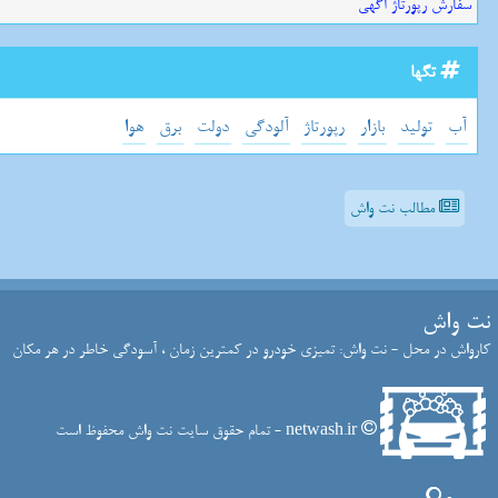
سفارش رپورتاژ آگهی
تگها
آب
تولید
بازار
رپورتاژ
آلودگی
دولت
برق
هوا
مطالب نت واش
نت واش
کارواش در محل - نت واش: تمیزی خودرو در کمترین زمان ، آسودگی خاطر در هر مکان
netwash.ir - تمام حقوق سایت نت واش محفوظ است