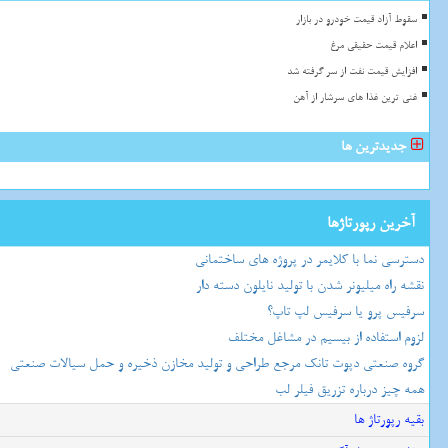
سقوط آزاد قیمت خودرو در بازار
اعلام قیمت حقیقی مرغ
افزایش قیمت نفت از سر گرفته شد
غنی ترین غذا های سرشار از آهن
جدیدترین ها
آخرین رپورتاژها
دسترسی نما با کلایمر در پروژه های ساختمانی
نقشه راه میلیونر شدن با تولید نایلون دسته دار
سرفیس پرو یا سرفیس لپ تاپ؟
لزوم استفاده از بیسیم در مشاغل مختلف
گروه صنعتی دپوت تانک مرجع طراحی و تولید مخازن ذخیره و حمل سیالات صنعتی
همه چیز درباره تزریق فیلر لب
بقیه رپورتاژ ها