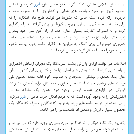
بهینه سازی تلاش هایش کمک گردد. فائو همین طور
ابزار
تجزیه و تحلیل
تصمیم گیری در مورد سیاست های غذایی و کشاورزی را به صورت ساده و
کاربردی ارائه کرده است؛ جایی که کشورها می توانند طرح های ابتکاری را که
برای مقابله با همه گیری بیماری ویروس کرونا در پیش گرفته اند را بارگذاری
کرده و به اشتراک گذارند. بعنوان مثال، هند از راه آهن ملی خود بعنوان
زیرساختی برای توزیع دو میلیون وعده غذایی در روز استفاده می نماید.
جمهوری دومینیکن برای کمک به میلیون ها خانوار لطمه پذیر، برنامه تغذیه
مدرسه خودرا مجدداً به کار گرفته و فعال کرده است.
اطلاعات می توانند ابزاری باارزش باشند. سریلانکا یک مجرای ارتباطی اضطراری
را راه اندازی کرده است تا بخش های اصلی زراعت و کشاورزی این کشور - بطور
مثال بادام هندی و نیشکر - همچنان به فعالیت خود ادامه دهند. همین طور
فرصت های زیادی جهت استفاده از فناوری دیجیتال برای کاهش مشارکت
فیزیکی در بازارهای عمده فروشی وجود دارد. عمان یک سامانه سفارش
الکترونیکی را به وجود آورده است که به مردم امکان خرید ماهی از
بازار
مرکزی
را می دهد، در نتیجه لطمه های وارده به تولید کنندگان و مصرف کنندگان یک
محصول بسیار با ارزش و مغذی اما فاسدشدنی را می کاهد.
بگذارید یک نکته دیگر را اضافه کنم: موارد بسیاری وجود دارد که می توانند و
باید انجام شوند - و در این راه باید از ایده های خلاقانه استقبال کرد - اما لازم