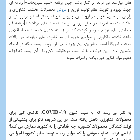
های نیازمند می تواند اثر گذار باشد. چین برنامه «سبد سبزیجات»[برنامه ای
جهت بهبود و تقویت نظام تولید، توزیع و
فروش
محصولات مختلف کشاورزی و
زارعی در چین] خودرا در اوج شیوع ویروس کرونا باردیگر احیا و برقرار کرد و
ایالات متحده آمریکا در حال بررسی برنامه «جعبه های برداشت»[برنامه ای
حمایتی برای توزیع میوه و گوشت کنسرو (بسته بندی) شده به همراه اقلامی
مانند غلات، ماکارونی و مواردی شبیه آن به خانواده های نیازمند در ایالات
متحده آمریکا] است. بنابراین، این چاره تابعی از ثروت نیست بلکه در امتداد
تضمین تعادل بین عرضه و تقاضا است. درحقیقت الان زمان آن نیست که اجازه
دهیم مواد غذایی دور ریخته و اسراف شوند.
به نظر می رسد که به سبب شیوع COVID-۱۹، تقاضای کلی برای
محصولات کشاورزی کاهش یافته است. در این شرایط، فائو برای پشتیبانی از
تولید کنندگان محصولات کشاورزی چه اقداماتی را به کشورها سفارش می کند؟
آیا می توانید تجارب موفقی را که دراین زمینه توسط سایر کشورها اجرا می