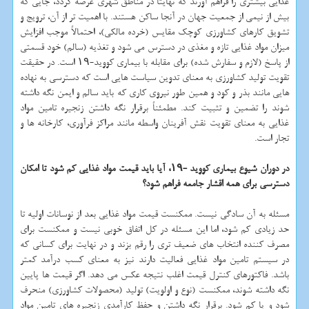
غذایی بیشتری را فراهم آورند که نهایتا در مناطق شهری عرضه گردد، جایی که
بیش از نیمی از جمعیت جهان در آنجا ساکن هستند. با اهمیت تر از آن، ترویج و
تشویق کارهای کشاورزی کوچک مقایس (خرده مالکی)، احتمالاً موجب افزایش
میزان مواد غذایی تازه و مغذی در دسترس می شود و تغذیه (سالم) خود قسمتی
از پاسخ (لازم و سفارش شده) برای مقابله با بیماری کووید-۱۹ است. در حقیقت
تقویت تولید کشاورزی به معنای تدوین سیاست هایی است که دسترسی به نهاده
هایی مانند بذر و کود و همین طور نیروی کاری که باید سالم و ایمن نگه داشته
شوند را تضمین و تثبیت کند. مطمئناً برقرار نگه داشتن زنجیره تامین مواد
غذایی به معنای تقویت نقش آفرینان واسطه مانند مراکز فرآوری، کارخانه ها و
تجار است.
در دوران شیوع بیماری کووید -۱۹، آیا باید قیمت مواد غذایی کم شود تا امکان
دسترسی برای همه اقشار جامعه فراهم شود؟
مسئله به آن سادگی نیست. ممکنست قیمت مواد غذایی بعد از نوسانات اولیه تا
حد زیادی کم شود، اما این مسئله در کل اتفاق خوبی نیست و ممکنست برای
مصرف کننده انتخاب های ضعیف تری را رقم بزند و در نهایت برای کسانی که
در سیستم تامین مواد غذایی فعالیت دارند نیز به معنای کسب درآمد کمتر
باشد. فاکتورهای کنترل قیمت اغلب نتیجه عکس می دهد. اگر قیمت ها پایین
نگه داشته شوند، ممکنست (نوع و اولویت) تولید (محصولات کشاورزی) منحرف
شود و یا کم شود. برقرار نگه داشتن و حفظ کارآمدی زنجیره های تامین مواد