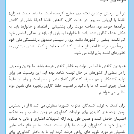
شوند، بیان کنید؟
در این پرسش چندین نکته مهم مطرح گردیده است. ما باید سمت (میزان)
تقاضا را ارزیابی نماییم. در حالت کلی، کاهش تقاضا احیانا ناشی از کاهش
درآمدها خواهد بود. مداخله دولت برای پشتیبانی از اقتصاد و خانوارها باید به
شکلی هدف گذاری شده باشد تا خانوارها بسیاری از نیازهای غذایی اساسی خود
کم نکنند. بعضی از کشورها، مانند پرو، از سیستم صندوق بازنشستگی ملی خود
سریعاً بهره برده تا اطمینان حاصل کند که حمایت و کمک نقدی بیشتری به
خانوارهای لطمه پذیر ارائه می شود.
همچنین کاهش تقاضا می تواند به خاطر کاهش عرضه باشد. ما چنین وضعیتی
را در بعضی از کشورهای در حال توسعه شاهد بوده ایم. این وضعیت هم برای
تولید کنندگان و هم مصرف کنندگان کاملا منفی و مضر است و رفع آن دقیقاً
همان چیزی است که ما با تاکید بر اهمیت حفظ کارایی زنجیره های تامین مواد
غذایی می خواهیم.
برای کمک به تولید کنندگان، فائو به کشورها سفارش می کند تا از در دسترس
بودن نهاده های کلیدی برای تولیدات کشاورزی در زمان مناسب و به هنگام،
اطمینان حاصل کنند و همین طور روند ارائه تسهیلات اعتباری و مالی به هنگام
تسهیل شود تا کشاورزان فرصت ها را از دست ندهند. ما در فائو داده هایی
تفصیلی در مورد تقویم های زراعی عرضه کرده ایم تا به بخش کشاورزی برای