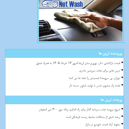
پربیننده ترین ها
قیمت بازگشایی دلار، یورو و سایر ارزها امروز ۱۳ خرداد ۱۴۰۵ به همراه جدول
درس هایی برای نجات سرزمین مادری
تهران، بی سروصدا جمعیتش را جابه جا می کند!
نقشه راه میلیونر شدن با تولید نایلون دسته دار
پربحث ترین ها
شروع پروسه جذب سرمایه گذار برای راه اندازی زباله سوز ۳۰۰ تنی اصفهان
ریشه خیلی از مشکلات محیط زیست فرهنگی است
سقوط آزاد قیمت خودرو در بازار