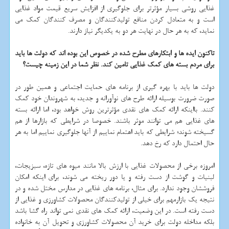
غذایی روشی بسیار مؤثرتر برای جلوگیری از افزایش سریع قیمت مواد غذایی
است و به متعادل کردن منافع تولیدکنندگان و مصرف کنندگان کمک می
نماید، که به هر حال در نهایت هر دو به یکدیگر نیاز دارند.
تاکنون ایده ها و ابتکارهای مطرح شده در خصوص این بوده اند که دولت ها باید
برای مردم بسته های کمک غذایی تامین کند. نظر شما در این زمینه چیست؟
دولت ها باید با بهره گیری از برنامه های حمایت اجتماعی و همین طور در
صورت ضرورت بوسیله ارائه طرح های نوآورانه و جدید، به شهروندان خود کمک
کنند. بااینکه ارائه کمک های نقدی مؤثرترین روش خواهد بود، اما ارائه بسته
های غذایی هم می توانند موثر باشند. خصوصا در شرایطی که بازارها از هم
گسیخته شوند؛ شرایطی که باید اهتمام نماییم از آنها جلوگیری نماییم اما به هر
حال احتمال دارد که رخ دهد.
امروزه برخی از محصولات غذایی با ارزش بالا مانند میوه های تازه، سبزیجات،
لبنیات و گوشت از دست رفته و یا دور ریخته می شوند، برای اینکه امکان
فروششان وجود ندارد. برای مثال، برنامه های غذایی در مدارس مختل شده و در
نتیجه یک بازارمهم برای خیلی از تولیدکنندگان محصولات کشاورزی و غذایی از
دست رفته است. در این وضعیت، ارائه کمک های نقدی نمی تواند راه گشا باشد
بلکه مداخله دولت برای خرید آن محصولات کشاورزی و تحویل آن به خانواده