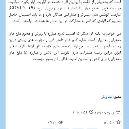
است که پشتیبانی از لطمه پذیرترین افراد جامعه در اولویت قرار بگیرد. موفقیت
در پاسخگویی به (و مهار پیامدهای) بیماری ویروس کرونا (COVID -۱۹)
نیازمند کوشش های متمرکز و مشارکتی همگان دارد و ما باید اطمینان حاصل
نماییم که افرادی که قادر به مشارکت در این تلاش ها هستند.، توانمند باشند.
می خواهم به نکته ای دیگر که اهمیت تداوم مبارزه با ریزش و هجوم ملخ های
صحرایی به ایران است، اشاره کنم. فائو دانش فنی و مهارت های زیادی دراین
زمینه دارد و در تامین منابع و ارائه تخصص های لازم بمنظور ارتقاء ظرفیت فنی
ایران دراین زمینه مشارکت دارد. تقویت این تلاش و مبارزه (با ملخ های
صحرایی) برای کشور و تضمین امنیت غذایی آن بسیار مهمست.
منبع:
نت واش
19:01:54
1399/02/08
3770
5
/
5.0