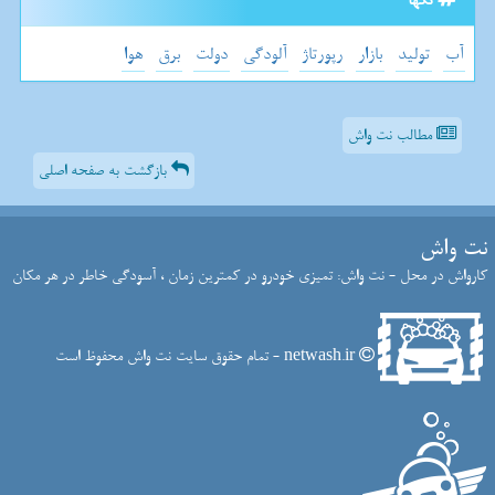
تگها
آب
تولید
بازار
رپورتاژ
آلودگی
دولت
برق
هوا
مطالب نت واش
بازگشت به صفحه اصلی
نت واش
کارواش در محل - نت واش: تمیزی خودرو در کمترین زمان ، آسودگی خاطر در هر مکان
netwash.ir - تمام حقوق سایت نت واش محفوظ است