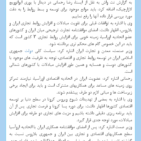
به گزارش نت واش به نقل از ایسنا، رضا رحمانی در دیدار با یوری ایوانوویچ
لازارچیک، اضافه کرد: باید موانع موجود برای توسعه و بسط روابط را به دقت
مورد بررسی قرار داده آنها را رفع نماییم.
وی با اشاره به توافقات قبلی برای تقویت مبادلات و افزایش روابط تجاری ایران و
بلاروس، اظهار داشت: امضای موافقتنامه تجارت ترجیحی میان ایران و کشورهای
عضو اتحادیه اوراسیا، زمینه خوبی برای افزایش روابط تجاری ۲ کشور است که
باید در این خصوص گام های محکم تری برداشته شود.
وزیر صنعت، معدن و تجارت ایران اشاره کرد: سیاست کلی
دولت
جمهوری
اسلامی ایران در توسعه روابط تجاری و اقتصادی، توجه به ظرفیت های موجود با
کشورهای دوست و همسایه و همین طور افزایش مبادلات با کشورهای شمالی
است.
رحمانی اشاره کرد: عضویت ایران در اتحادیه اقتصادی اورآسیا، نیازمند تمرکز
روی زمینه های مساعد برای همکاریهای مشترک است و باید برای ایجاد برخی
زیرساخت ها و مبانی لازم دو طرف پیشقدم شوند.
وی با اشاره به بعضی از تهدیدات شیوع ویروس کرونا در سطح دنیا بر توسعه
اقتصادی کشورها اظهار داشت: برای دوره پسا کرونا و فرصت تجاری پس از آن
باید برنامه ریزی دقیقی داشته باشیم و مزیت های تجاری دو طرفه برای افزایش
مبادلات، مورد توجه جدی قرار گیرد.
وزیر صمت اشاره کرد: پس از امضای موافقتنامه همکاری ایران با اتحادیه اروآسیا
سطح همکاریهای اقتصادی و تجاری بین ایران و جمهوری بلاروس نسبت به
گذشته تقویت شده ولی برای دستیابی به اهداف هدفگذاری شده، فاصله جدی