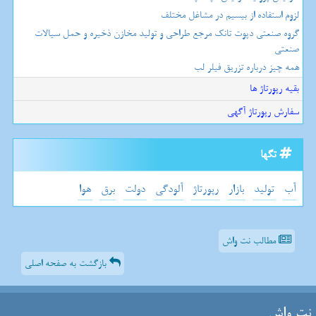
لزوم استفاده از بیسیم در مشاغل مختلف
گروه صنعتی دپوت تانک مرجع طراحی و تولید مخازن ذخیره و حمل سیالات
صنعتی
همه چیز درباره تزریق فیلر لب
بقیه رپورتاژ ها
سفارش رپورتاژ آگهی
تگها
آب
تولید
بازار
رپورتاژ
آلودگی
دولت
برق
هوا
مطالب نت واش
بازگشت به صفحه اصلی
نت واش