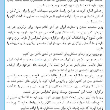
وجود دارد که حتما باید مورد توجه دو طرف قرار گیرد.
رحمانی اشاره کرد: ما در این راستا حاضریم تسهیلات لازم را برای بازرگانان و
فعالان اقتصادی دو طرف فراهم نماییم تا در شرایط مساعدتری اقدامات لازم را
عملیاتی کنند.
وزیر صنعت، معدن و تجارت ایران در آخر اعلام نمود: برای برگزاری هر چه
سریعتر کمیسیون مشترک همکاریهای اقتصادی دو کشور، باتوجه به شرایط
خاص شیوع کرونا، امکانات لازم برای برگزاری ویدئو کنفرانس از طرف ایران وجود
دارد و ما آمادگی برگزاری هر چه سریعتر این جلسه و پیگیری های مربوطه را
داریم.
ایوانوویچ: برای ارتقای همکاریهای اقتصادی دو کشور تلاش می کنیم
سفیر جمهوری بلاروس در تهران در دیدار با وزیر
صنعت
، معدن و تجارت ایران
اظهار داشت: تمام تلاش ما بر این است تا از فرصت های موجود برای ارتقای
همکاریهای اقتصادی دو کشور استفاده نمائیم.
یوری ایوانوویچ با اشاره به یکی از وظایف اصلی خود در توسعه دیپلماسی
اقتصادی بین دو کشور ایران و بلاروس اشاره کرد: با رایزنی های انجام شده به
دنبال برگزاری کمیسیون مشترک همکاری دو کشور هستیم و در این راستا آماده
برگزاری جلسه این کمیسیون بوسیله ویدئو کنفرانس نیز می باشیم.
وی با یادآوری برخی تبعات شیوع ویروس کرونا روی توسعه اقتصادی خیلی از
کشورهای دنیا اظهار داشت: این اپیدمی مشکلاتی را در روابط تجاری کشورها به
وجود آورده که باید زمینه لازم برای بسط همکاری ها را فراهم نماییم.