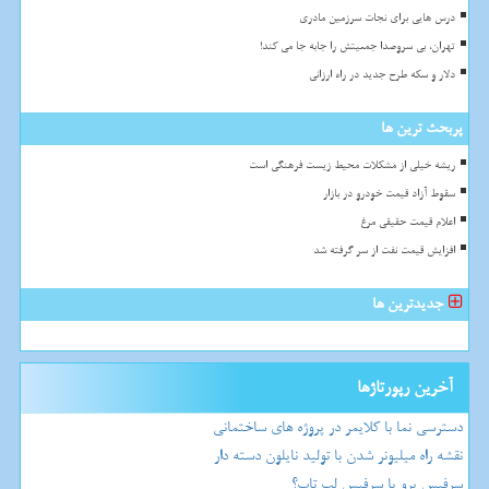
درس هایی برای نجات سرزمین مادری
تهران، بی سروصدا جمعیتش را جابه جا می کند!
دلار و سکه طرح جدید در راه ارزانی
پربحث ترین ها
ریشه خیلی از مشکلات محیط زیست فرهنگی است
سقوط آزاد قیمت خودرو در بازار
اعلام قیمت حقیقی مرغ
افزایش قیمت نفت از سر گرفته شد
جدیدترین ها
آخرین رپورتاژها
دسترسی نما با کلایمر در پروژه های ساختمانی
نقشه راه میلیونر شدن با تولید نایلون دسته دار
سرفیس پرو یا سرفیس لپ تاپ؟