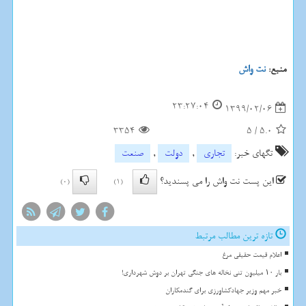
منبع:
نت واش
23:27:04
1399/02/06
3354
5
/
5.0
تگهای خبر:
تجاری
,
دولت
,
صنعت
این پست نت واش را می پسندید؟
(0)
(1)
تازه ترین مطالب مرتبط
اعلام قیمت حقیقی مرغ
بار ۱۰ میلیون تنی نخاله های جنگی تهران بر دوش شهرداری!
خبر مهم وزیر جهادکشاورزی برای گندمکاران