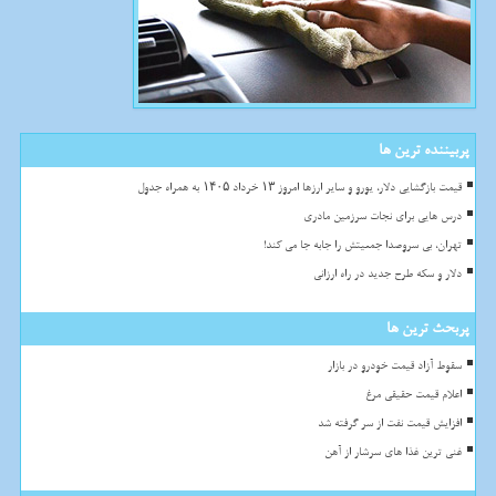
پربیننده ترین ها
قیمت بازگشایی دلار، یورو و سایر ارزها امروز ۱۳ خرداد ۱۴۰۵ به همراه جدول
درس هایی برای نجات سرزمین مادری
تهران، بی سروصدا جمعیتش را جابه جا می کند!
دلار و سکه طرح جدید در راه ارزانی
پربحث ترین ها
سقوط آزاد قیمت خودرو در بازار
اعلام قیمت حقیقی مرغ
افزایش قیمت نفت از سر گرفته شد
غنی ترین غذا های سرشار از آهن