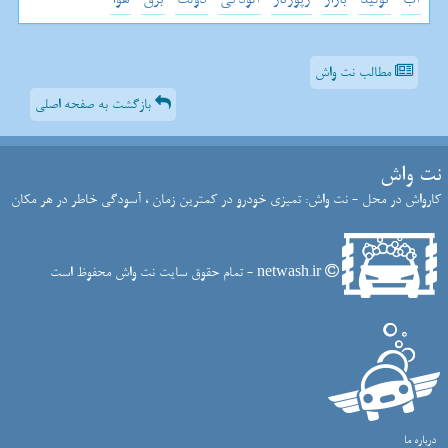
مطالب نت واش
بازگشت به صفحه اصلی
نت واش
کارواش در محل - نت واش: تمیزی خودرو در کمترین زمان ، آسودگی خاطر در هر مکان
netwash.ir - تمام حقوق سایت نت واش محفوظ است
درباره ما