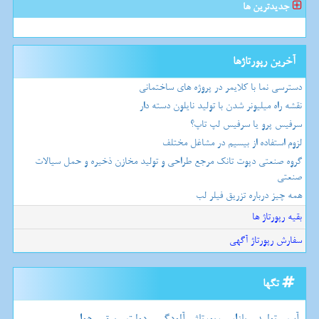
جدیدترین ها
آخرین رپورتاژها
دسترسی نما با کلایمر در پروژه های ساختمانی
نقشه راه میلیونر شدن با تولید نایلون دسته دار
سرفیس پرو یا سرفیس لپ تاپ؟
لزوم استفاده از بیسیم در مشاغل مختلف
گروه صنعتی دپوت تانک مرجع طراحی و تولید مخازن ذخیره و حمل سیالات
صنعتی
همه چیز درباره تزریق فیلر لب
بقیه رپورتاژ ها
سفارش رپورتاژ آگهی
تگها
آب
تولید
بازار
رپورتاژ
آلودگی
دولت
برق
هوا