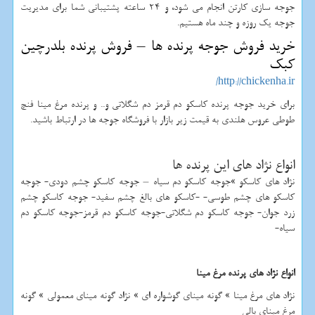
جوجه سازی کارتن انجام می شود، و 24 ساعته پشتیبانی شما برای مدیریت
جوجه یک روزه و چند ماه هستیم.
خرید فروش جوجه پرنده ها – فروش پرنده بلدرچین
کبک
http://chickenha.ir/
برای خرید جوجه پرنده کاسکو دم قرمز دم شگلاتی و.. و پرنده مرغ مینا فنچ
طوطی عروس هلندی به قیمت زیر بازار با فروشگاه جوجه ها در ارتباط باشید.
انواع نژاد های این پرنده ها
نژاد های کاسکو »جوجه کاسکو دم سیاه – جوجه کاسکو چشم دودی- جوجه
کاسکو های چشم طوسی- -کاسکو های بالغ چشم سفید- جوجه کاسکو چشم
زرد جوان- جوجه کاسکو دم شگلاتی-جوجه کاسکو دم قرمز-جوجه کاسکو دم
سیاه-
انواع نژاد های پرنده مرغ مینا
نژاد های مرغ مینا » گونه مینای گوشواره ای » نژاد گونه مینای معمولی » گونه
مرغ مینای بالی