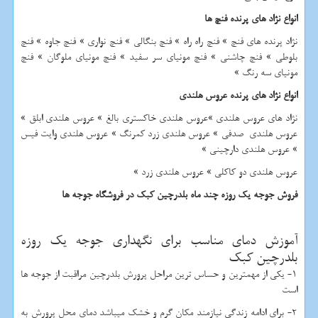
انواع نژاد های پرنده فنچ ها
نژاد پرنده های فنچ » فنچ راه راه » فنچ بنگالی » فنچ نواری » فنچ جاوه » فنچ
بلوطی » فنچ چاشنی » فنچ مونیای سر سفید » فنچ مونیای ملوگان » فنچ
مونیای سه رنگ »
انواع نژاد های پرنده عروس هلندی
نژاد های عروس هلندی »عروس هلندی خاکستری بالغ » عروس هلندی ابلق »
عروس هلندی صدفی » عروس هلندی زرد کمرنگ » عروس هلندی وایت فیس
» عروس هلندی دارچینی »
عروس هلندی دو کاکلی » عروس هلندی زرد »
فروش جوجه یک روزه چند ماه بلدرچین کبک در فروشگاه جوجه ها
آموزش دمای مناسب برای نگهداری جوجه یک روزه
بلدرچین کبک
1- یکی از مهمترین و حساس ترین مراحل پرورش بلدرچین مراقبت از جوجه ها
است
2- برای ادامه زندگی نیازمند مکان گرم و خشک میباشد دمای محل پرورش به