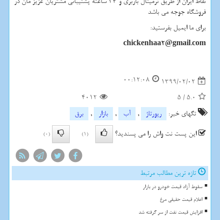
نقاط ایران از طریق ترمینال باربری و 24 ساعته پشتیبانی مشتریان عزیز مان در
فروشگاه جوجه می باشد
برای ما ایمیل بفرستید:
chickenhaa2@gmail.com
00:12:08
1399/02/02
4012
5
/
5.0
تگهای خبر:
رپورتاژ
,
آب
,
بازار
,
برق
این پست نت واش را می پسندید؟
(0)
(1)
تازه ترین مطالب مرتبط
سقوط آزاد قیمت خودرو در بازار
اعلام قیمت حقیقی مرغ
افزایش قیمت نفت از سر گرفته شد