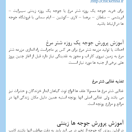
http://chickenha.ir/
برای خرید جوجه یک روزه شتر مرغ یا جوجه یک روزه زینتی سیبرایت –
ابریشمی – سلطان – برهما – لاری –کوشین – ایام سمانی با فروشگاه جوجه
ها در ارتباط باشید
آموزش پرورش جوجه یک روزه شتر مرغ
احداث یا تولید مزرعه شتر مرغ برای هر کس پر ماجراست راه اندازی مزرعه شتر
مرغ به زمین نیروی کار اب و مجوز به نقدینگی نیاز دارد قبل از اغاز چنین پروژ
هلی برخی از جنبه ها مورد نیاز اسست
تغذیه غذایی شتر مرغ
غذایی شتر مرغ ها معمولا علف ها انواع توت گیاهان ابدار خزندگان و حشرات نیز
می باشد ولی غذایی اصلی انها پونچه استبه همین دلیل مکان زندگی انها در
مراتع و مزارع پونچه است.
آموزش پرورش جوجه ها زینتی
در اولین روزی که جوجه از تخم در می اید باید به دقت مواظب انها باشند لامپ