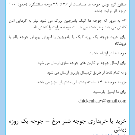
منظور گرم بودن جوجه ها میبایست از 36 تا 38 درجه سانتیگراد (حدود 100
درجه فار نهایت )باشد
3- به مرور که جوجه ها کبک بلدرچین بزرگ می شود نیاز به گرمایی انان
کاهش می یابد و هر هفته می بایست درجه حرارت را کاهش داد.
برای خرید جوجه یک روزه کبک یا بلدرچین یا اموزش پرورش جوجه بالغ با
فروشگاه
جوجه ها در ارتباط باشید.
برای ارسال جوجه تر کارتن های جوجه سازی ارسال می شود
و به تمام نقاط از طریق ترمینال باربری ارسال می شود
مزرعه جوجه ها 24 ساعته پشتیبانی مشتریان عزیز می باشد
برای ما ایمیل بفرستید
chickenhaa2@gmail.com
خرید یا خریداری جوجه شتر مرغ – جوجه یک روزه
زینتی