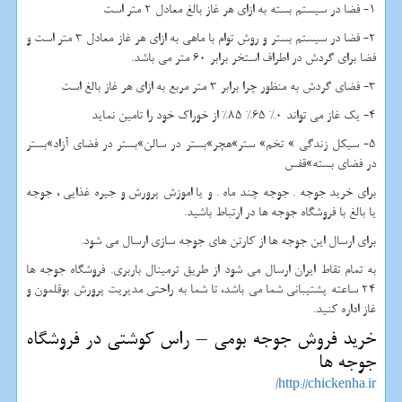
1- فضا در سیستم بسته به ازای هر غاز بالغ معادل 2 متر است
2- فضا در سیستم بستر و روش توام با ماهی به ازای هر غاز معادل 3 متر است و
فضا برای گردش در اطراف استخر برابر 60 متر می باشد.
3- فضای گردش به منظور چرا برابر 3 متر مربع به ازای هر غاز بالغ است
4- یک غاز می تواند 0% 65% 85% از خوراک خود را تامین نماید
5- سیکل زندگی » تخم» ستر»هچر»بستر در سالن»بستر در فضای آزاد»بستر
در فضای بسته»قفس
برای خرید جوجه . جوجه چند ماه . و یا اموزش پرورش و جیره غذایی ، جوجه
یا بالغ با فروشگاه جوجه ها در ارتباط باشید.
برای ارسال این جوجه ها از کارتن های جوجه سازی ارسال می شود.
به تمام تقاط ایران ارسال می شود از طریق ترمینال باربری. فروشگاه جوجه ها
24 ساعته پشتیبانی شما می باشد، تا شما به راحتی مدیریت پرورش بوقلمون و
غاز اداره کنید.
خرید فروش جوجه بومی – راس کوشتی در فروشگاه
جوجه ها
http://chickenha.ir/