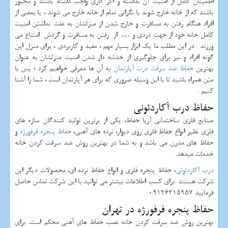
اطمینان کامل از امنیت آن نداشته و اگر کاری واجب داشته باشند و مجبور
باشند که از خانه خارج شوند با نگرانی تمام از خانه خارج می شوند ، یا بعضی از
افراد هنگام رفتن به مسافرت و خارج شدن از منزلشان به علت نداشتن امنیت
کامل خانه خود از جهت دزدی و … از رفتن به مسافرت و گردش امتناع می
ورزند . در این مطلب ما یک ابزار بسیار مهم ، مفید و کاربردی ، برای منزل این
گونه افراد و نیز برای جلوگیری از خدشه دار شدن امنیت منزلشان به عنوان
بهترین
حفاظ ضد سرقت درب آپارتمان
به آن ها معرفی خواهیم کرد ؛ پس با
متن همراه باشید تا با این وسیله ضروری که برای هر آپارتمان است ، شما را آشنا
کنیم .
حفاظ درب آکاردئونی
صنایع فلزی ساختمانی آریا حفاظ، یکی از برترین تولید کنندگان سازه های
فلزی نظیر انواع حفاظ فلزی روی دیوار، نرده های آهنی،
حفاظ پنجره فرفورژه
و
حفاظ های مدرن می باشد و به شما در بهترین روش ضد سرقت کردن خانه
خدمات میدهد.
درب آکاردئونی
، حفاظ پنجره فلزی و انواع حفاظ نرده ای، محصولات دیگر این
شرکت هستند .برای کسب اطلاعات بیشتر می توانید با این شرکت تماس حاصل
فرمایید 09126215957
حفاظ پنجره فرفورژه در تهران
بهترین روش ضد سرقت کردن خانه نصب حفاظ های آهنی محکم است. برای