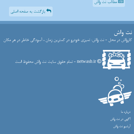
مطالب نت واش
بازگشت به صفحه اصلی
نت واش
کارواش در محل - نت واش: تمیزی خودرو در کمترین زمان ، آسودگی خاطر در هر مکان
netwash.ir - تمام حقوق سایت نت واش محفوظ است
درباره ما
آگهی در نت واش
آرشیو نت واش