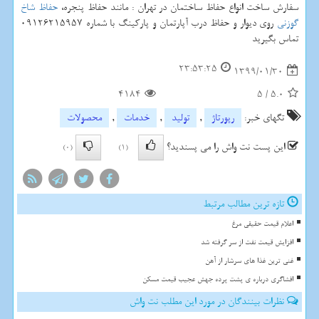
سفارش ساخت انواع حفاظ ساختمان در تهران : مانند حفاظ پنجره،
حفاظ شاخ
گوزنی
روی دیوار و حفاظ درب آپارتمان و پارکینگ با شماره 09126215957
تماس بگیرید
23:53:25
1399/01/30
4184
5
/
5.0
تگهای خبر:
رپورتاژ
,
تولید
,
خدمات
,
محصولات
این پست نت واش را می پسندید؟
(0)
(1)
تازه ترین مطالب مرتبط
اعلام قیمت حقیقی مرغ
افزایش قیمت نفت از سر گرفته شد
غنی ترین غذا های سرشار از آهن
افشاگری درباره ی پشت پرده جهش عجیب قیمت مسکن
نظرات بینندگان در مورد این مطلب نت واش