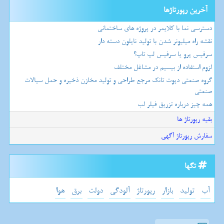
آخرین رپورتاژها
دسترسی نما با کلایمر در پروژه های ساختمانی
نقشه راه میلیونر شدن با تولید نایلون دسته دار
سرفیس پرو یا سرفیس لپ تاپ؟
لزوم استفاده از بیسیم در مشاغل مختلف
گروه صنعتی دپوت تانک مرجع طراحی و تولید مخازن ذخیره و حمل سیالات
صنعتی
همه چیز درباره تزریق فیلر لب
بقیه رپورتاژ ها
سفارش رپورتاژ آگهی
تگها
آب
تولید
بازار
رپورتاژ
آلودگی
دولت
برق
هوا