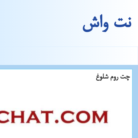
نت واش
چت روم شلوغ