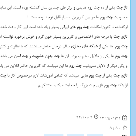
ناز چت
یکی از ده چت روم قدیمی و برتر طی چندین سال گذشته بوده است. این سایت
محبوبیت
چت روم
ها در بین کاربرین بسیار قابل توجه بوده است .!
ازگذشته تا کنون امکانات
چت روم
های ایرانی بسیار زیاد شده است این کار باعث شده
نازی چت
با درجه های اختصاصی و کاربرین بسیار خون گرم و خوش برخورد
توانسته 
چت روم
ها یکی
از شبکه های مجازی
سالم درحال حاظر میباشند که با نظارت
و کنتر
چت روم
ها یکی از دلایل محبوب بودن ان ها
چت بدون عضویت
و
چت اسان
می باشد.
و یکی دیگر از دلایل معروفیت
چت روم
ها این میباشد که کاربرین حاضر
انلاین می با
نازی چت
یکی از
چت روم
هایی میباشد که تمامی اموزشات لازم درخصوص کار
با چت 
ازاینکه
چت روم
نازی چت بزرگ را حمایت میکنید متشکریم
22:10:02
1399/01/21
5
/
5.0