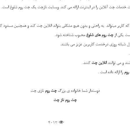
 خدمات چت آنلاین را در اینترنت ارائه می کند. وبسایت نازچت یک چت روم شلوغ است.
که کاربر میتواند به راحتی و بدون هیچ مشکلی بتواند انلاین چت کند
و همچنین مسدود کرد
است یکی از
چت روم های شلوغ
محبوب شناخته شود.
ل شبانه روزی درخدمت کاربرین عزیز می باشند.
شند و می توانند
انلاین چت
کنند.
روم
را ارائه داده است .
دوستدار شما خانواده ی بزرگ
چت روم
نازی چت
چت روم ناز چت
4013