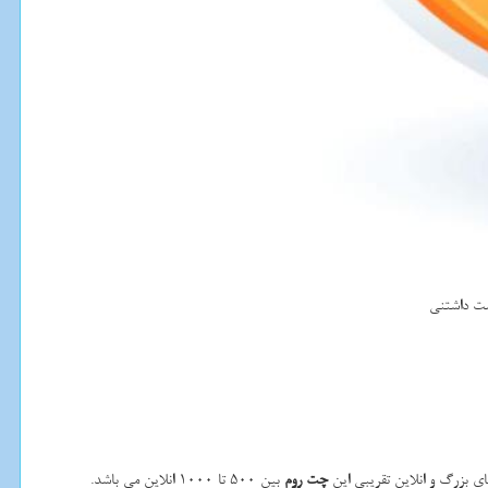
وست داشتنی
 بزرگ و انلاین تقریبی این
چت روم
بین 500 تا 1000 انلاین می باشد.