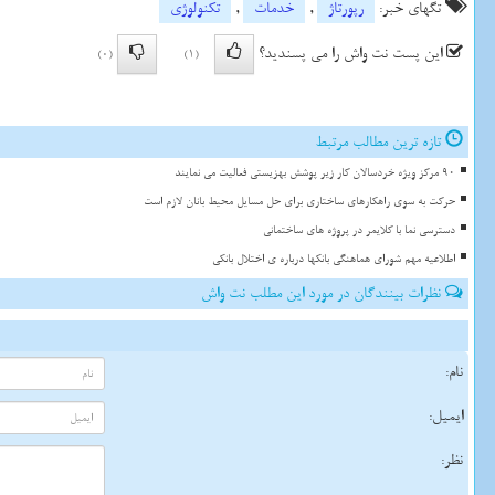
تگهای خبر:
رپورتاژ
,
خدمات
,
تكنولوژی
این پست نت واش را می پسندید؟
(0)
(1)
تازه ترین مطالب مرتبط
90 مرکز ویژه خردسالان کار زیر پوشش بهزیستی فعالیت می نمایند
حرکت به سوی راهکارهای ساختاری برای حل مسایل محیط بانان لازم است
دسترسی نما با کلایمر در پروژه های ساختمانی
اطلاعیه مهم شورای هماهنگی بانکها درباره ی اختلال بانکی
نظرات بینندگان در مورد این مطلب نت واش
نام:
ایمیل:
نظر: