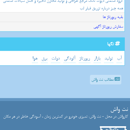
گروه صنعتی دپوت تانک مرجع طراحی و تولید مخازن ذخیره و حمل سیالات صنعتی
همه چیز درباره تزریق فیلر لب
بقیه رپورتاژ ها
سفارش رپورتاژ آگهی
تگها
آب
تولید
بازار
رپورتاژ
آلودگی
دولت
برق
هوا
مطالب نت واش
نت واش
کارواش در محل - نت واش: تمیزی خودرو در کمترین زمان ، آسودگی خاطر در هر مکان