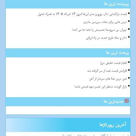
پربیننده ترین ها
قیمت بازگشایی دلار، یورو و سایر ارزها امروز ۱۳ خرداد ۱۴۰۵ به همراه جدول
درس هایی برای نجات سرزمین مادری
تهران، بی سروصدا جمعیتش را جابه جا می کند!
دلار و سکه طرح جدید در راه ارزانی
پربحث ترین ها
اعلام قیمت حقیقی مرغ
افزایش قیمت نفت از سر گرفته شد
غنی ترین غذا های سرشار از آهن
بازار گوشت منتظر این تغییر مهم قیمتی باشد!
جدیدترین ها
آخرین رپورتاژها
دسترسی نما با کلایمر در پروژه های ساختمانی