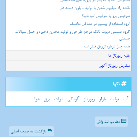
نقشه راه میلیونر شدن با تولید نایلون دسته دار
سرفیس پرو یا سرفیس لپ تاپ؟
لزوم استفاده از بیسیم در مشاغل مختلف
گروه صنعتی دپوت تانک مرجع طراحی و تولید مخازن ذخیره و حمل سیالات
صنعتی
همه چیز درباره تزریق فیلر لب
بقیه رپورتاژ ها
سفارش رپورتاژ آگهی
تگها
آب
تولید
بازار
رپورتاژ
آلودگی
دولت
برق
هوا
مطالب نت واش
بازگشت به صفحه اصلی