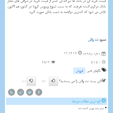
قیمت خرید ارز در بانك ها نیز اندكی كمتر از قیمت خرید در صرافی های مجاز
بانك مركزی است؛ هرچند كه به سبب شیوع ویروس كرونا در كشور، هم اكنون
تلاش می شود كه كمترین مراجعه به شعب بانكی صورت گیرد.
منبع:
نت واش
12:16:17
1399/01/21
3513
5
/
5.0
تگهای خبر:
فروش
این پست نت واش را می پسندید؟
(0)
(1)
تازه ترین مطالب مرتبط
ترمز رشد بورس کشیده شد