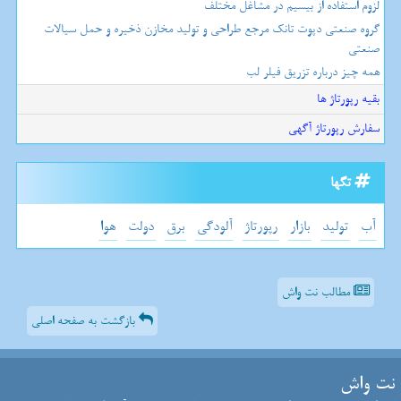
لزوم استفاده از بیسیم در مشاغل مختلف
گروه صنعتی دپوت تانک مرجع طراحی و تولید مخازن ذخیره و حمل سیالات
صنعتی
همه چیز درباره تزریق فیلر لب
بقیه رپورتاژ ها
سفارش رپورتاژ آگهی
تگها
آب
تولید
بازار
رپورتاژ
آلودگی
برق
دولت
هوا
مطالب نت واش
بازگشت به صفحه اصلی
نت واش