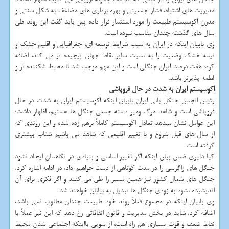
مدیریت های اشتباه، فشار جمعیتی و بهره برداری های مضاعف به شكل سنتی و
مدرن اكوسیستم طبیعت را مورد استثمار قرار داده پس باید گفت این روند طی
سال های گذشته چندان مناسب نبوده است.
وی بابیان اینكه در ایران به سبب شرایط توسعه ای، جغرافیایی و اقلیم خشك و
نیمه خشك وضعیت را به نسبت سایر نقاط جهان پیچیده تر می كند، اضافه
كرد: هفت درصد ایران جنگلی است و این مهم موجب شد تا محیط شكننده تر و
لطمه پذیرتر باشد.
اكوسیستم ایران به شدت در حال فروپاشی
رئیس انجمن جنگل بانی ایران بابیان اینكه اكوسیستم ایران به شدت در حال
فروپاشی است و شاهد مرگ ومیر دسته جمعی جنگل ها هستیم، اظهار داشت:
این عوامل نشان میدهد تعادل اكوسیستم كاملاً برهم زده شده و این روندی كه
از سال های قبل شروع و با تغییر اقلیمی كه شاهد می باشیم شتاب بیشتری
گرفته است.
كیا دلیری ضمن بیان اینكه اگر تغییر اساسی و بنیادی در نگاهمان ایجاد نشود
جنگل های زاگرسی را در مدت كوتاهی از دست خواهیم داد، در ادامه اشاره كرد:
جنگل های شمال كشور نیز همین مسیر را طی می كنند و اگر فكری برای آن
اندیشیده نشود به زودی جنگل ها تبدیل به بیابان خواهند شد.
وی بابیان اینكه در مجموع فعلاً روند خود طبیعت چندان مطلوب نمی باشد،
اضافه كرد: شاید در بخش مدیریت و قانون اتفاقاتی رخ دهد كه این نیز عملاً با
نقاط ضعف و قوت بسیاری هم راه است، از سویی بااینكه اجتماعی شدن محیط