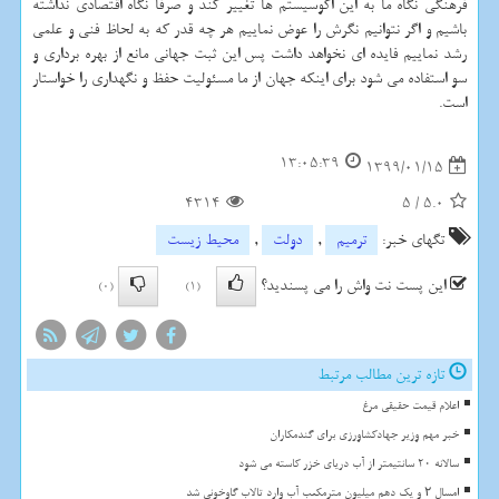
فرهنگی نگاه ما به این اكوسیستم ها تغییر كند و صرفاً نگاه اقتصادی نداشته
باشیم و اگر نتوانیم نگرش را عوض نماییم هر چه قدر كه به لحاظ فنی و علمی
رشد نماییم فایده ای نخواهد داشت پس این ثبت جهانی مانع از بهره برداری و
سو استفاده می شود برای اینكه جهان از ما مسئولیت حفظ و نگهداری را خواستار
است.
13:05:39
1399/01/15
4314
5
/
5.0
تگهای خبر:
ترمیم
,
دولت
,
محیط زیست
این پست نت واش را می پسندید؟
(0)
(1)
تازه ترین مطالب مرتبط
اعلام قیمت حقیقی مرغ
خبر مهم وزیر جهادکشاورزی برای گندمکاران
سالانه 20 سانتیمتر از آب دریای خزر کاسته می شود
امسال ۲ و یک دهم میلیون مترمکعب آب وارد تالاب گاوخونی شد