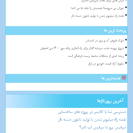
درس هایی برای نجات سرزمین مادری
تهران، بی سروصدا جمعیتش را جابه جا می کند!
نقشه راه میلیونر شدن با تولید نایلون دسته دار
پربحث ترین ها
شوک قبوض آب و برق در تابستان
شروع پروسه جذب سرمایه گذار برای راه اندازی زباله سوز ۳۰۰ تنی اصفهان
ریشه خیلی از مشکلات محیط زیست فرهنگی است
سقوط آزاد قیمت خودرو در بازار
جدیدترین ها
آخرین رپورتاژها
دسترسی نما با کلایمر در پروژه های ساختمانی
نقشه راه میلیونر شدن با تولید نایلون دسته دار
سرفیس پرو یا سرفیس لپ تاپ؟