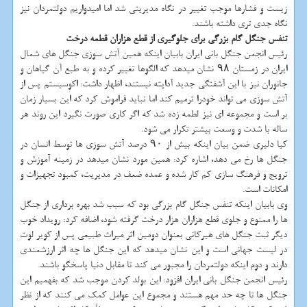
زیست و فشارها موجب تغییر در نگاه مدیریتی شد اما امیدواریم دولتمردان نیز
نگاه جدی تری داشته باشند.
تنفس جنگل گام بزرگی برای جلوگیری از قطع هزاران قطعه درخت
رئیس انجمن جنگل بانی ایران بابیان اینكه همین آتش سوزی جنگل های شمال
ایران در زمستان ۹۸ نشان میدهد كه الگوها تغییر كرده و به طبع آن گیاهان و
جانوران نیز با این آشفتگی جدید آداپته نیستند، اظهار داشت: اكوسیستم پس از
آتش سوزی می تواند خودرا ترمیم كند اما نباید فراموش كرد كه این بسیار زمان
بر است و مجموعه ای نیز لطمه زده شد كه اگر كاری صورت نگیرد این روند هر
ساله با شدت و وسعت بیشتر تكرار می شود.
كیا دلیری ضمن بیان اینكه بیش از ۹۰ درصد آتش سوزی ها توسط انسان در
جنگل ها رخ می دهد، اشاره كرد: همین مورد نشان میدهد در زمینه آموزش و
ترویج و فرهنگ سازی كم كار شده و عمده ضعف در مدیریت، كمبود تجهیزات و
امكانات است.
وی بابیان اینكه تنفس جنگل گام بزرگی بود كه سبب شد بهره برداری از جنگل
ها را ممنوع و جلوی قطع هزاران هزار درخت گرفته شود، اضافه كرد: رویداد خوب
دیگر ثبت جنگل های هیركانی بعنوان دومین اثر میراث طبیعی پس از كویر لوت
در لیست جهانی است و این نشان میدهد كه این جنگل ها چه اثر ارزشمندی
دارند و دوم اینكه دولتمردان را مجبور می كند تا مقابل دنیا پاسخگو باشند.
رئیس انجمن جنگل بانی ایران افزود: این بولد كردن موجب شد كه بفهمیم این
جنگل ها تا چه حد مهم هستند و مجموع این عوامل كمك می كنند كه از نظر