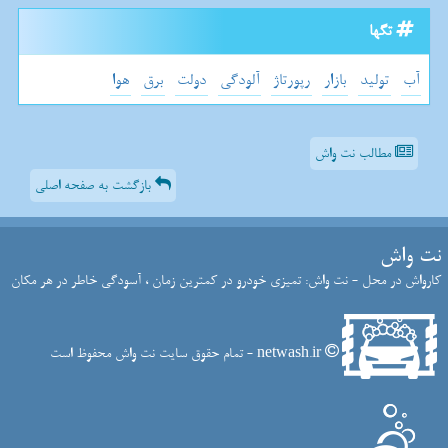
تگها
آب
تولید
بازار
رپورتاژ
آلودگی
دولت
برق
هوا
مطالب نت واش
بازگشت به صفحه اصلی
نت واش
کارواش در محل - نت واش: تمیزی خودرو در کمترین زمان ، آسودگی خاطر در هر مکان
netwash.ir - تمام حقوق سایت نت واش محفوظ است