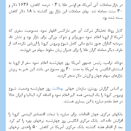
در بازار معاملات آتی آمریكا، هر اونس طلا با ۰.۴ درصد كاهش، ۱۶۳۶ دلار و
۳۰ سنت معامله شد. بهای معاملات این بازار روز گذشته با ۱۸ دلار كاهش
بسته شده بود.
كایل رودا، تحلیلگر شركت آی جی ماركتس اظهار نمود: ممنوعیت سفری كه
آمریكا از اروپا اعلام نمود سورپرایز و شوك بزرگی برای بازار بود و نشان داد
سرمایه گذاران هنوز نتایج مالی كامل شیوع ویروس كرونا را ارزیابی نكرده اند. از
طرف دیگر معامله گران طلا را برای جبران زیان سقوط سهام می فروشند.
دونالد ترامپ، رئیس جمهور آمریكا روز چهارشنبه اعلام نمود سفر از اروپا به
استثنای انگلیس به آمریكا به مدت ۳۰ روز ممنوع می باشد. این خبر به ریزش
بازارهای سهام جهان و ارزش دلار منجر گردید.
بر اساس گزارش رویترز، سازمان جهانی
بهداشت
روز چهارشنبه وضعیت شیوع
ویروس كرونا را یك اپیدمی همه گیر اعلام نمود و اضافه كرد: ایتالیا و ایران حالا
در خط مقدم مبارزه با این بیماری هستند.
بانكهای مركزی جهان اقدامات برای مبارزه با تبعات اقتصادی اپیدمی كرونا را
افزایش داده اند. بانك مركزی انگلیس روز چهارشنبه نرخهای بهره را كم كرد.
بعد از اقدام هفته گذشته بانك مركزی آمریكا در كاهش ۵۰ واحدی نرخهای