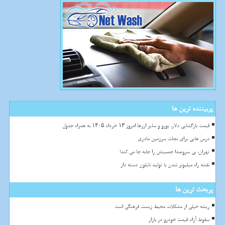
پربیننده ترین ها
قیمت بازگشایی دلار، یورو و سایر ارزها امروز ۱۳ خرداد ۱۴۰۵ به همراه جدول
درس هایی برای نجات سرزمین مادری
تهران، بی سروصدا جمعیتش را جابه جا می کند!
نقشه راه میلیونر شدن با تولید نایلون دسته دار
پربحث ترین ها
ریشه خیلی از مشکلات محیط زیست فرهنگی است
سقوط آزاد قیمت خودرو در بازار