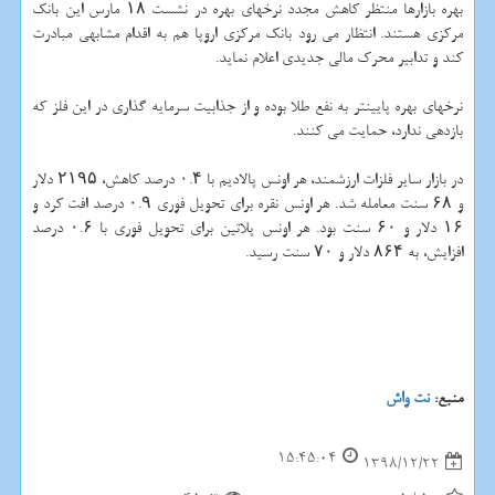
بهره بازارها منتظر كاهش مجدد نرخهای بهره در نشست ۱۸ مارس این بانك
مركزی هستند. انتظار می رود بانك مركزی اروپا هم به اقدام مشابهی مبادرت
كند و تدابیر محرك مالی جدیدی اعلام نماید.
نرخهای بهره پایینتر به نفع طلا بوده و از جذابیت سرمایه گذاری در این فلز كه
بازدهی ندارد، حمایت می كنند.
در بازار سایر فلزات ارزشمند، هر اونس پالادیم با ۰.۴ درصد كاهش، ۲۱۹۵ دلار
و ۶۸ سنت معامله شد. هر اونس نقره برای تحویل فوری ۰.۹ درصد افت كرد و
۱۶ دلار و ۶۰ سنت بود. هر اونس پلاتین برای تحویل فوری با ۰.۶ درصد
افزایش، به ۸۶۴ دلار و ۷۰ سنت رسید.
منبع:
نت واش
15:45:04
1398/12/22