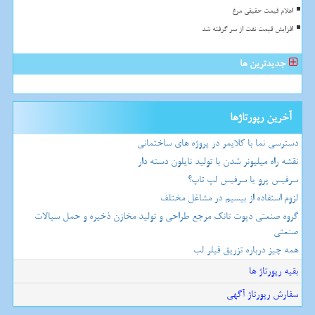
اعلام قیمت حقیقی مرغ
افزایش قیمت نفت از سر گرفته شد
جدیدترین ها
آخرین رپورتاژها
دسترسی نما با کلایمر در پروژه های ساختمانی
نقشه راه میلیونر شدن با تولید نایلون دسته دار
سرفیس پرو یا سرفیس لپ تاپ؟
لزوم استفاده از بیسیم در مشاغل مختلف
گروه صنعتی دپوت تانک مرجع طراحی و تولید مخازن ذخیره و حمل سیالات
صنعتی
همه چیز درباره تزریق فیلر لب
بقیه رپورتاژ ها
سفارش رپورتاژ آگهی