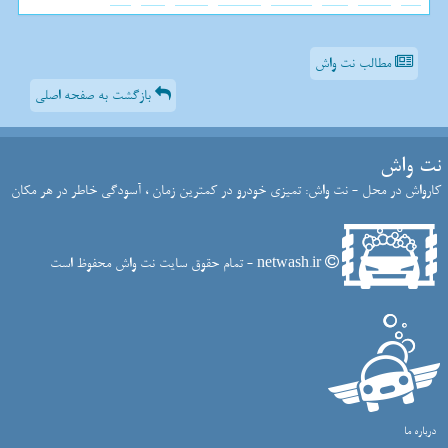
مطالب نت واش
بازگشت به صفحه اصلی
نت واش
کارواش در محل - نت واش: تمیزی خودرو در کمترین زمان ، آسودگی خاطر در هر مکان
netwash.ir - تمام حقوق سایت نت واش محفوظ است
درباره ما