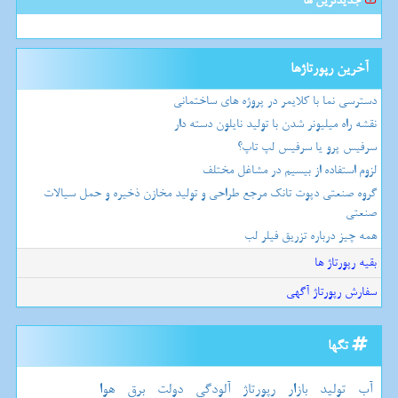
جدیدترین ها
آخرین رپورتاژها
دسترسی نما با کلایمر در پروژه های ساختمانی
نقشه راه میلیونر شدن با تولید نایلون دسته دار
سرفیس پرو یا سرفیس لپ تاپ؟
لزوم استفاده از بیسیم در مشاغل مختلف
گروه صنعتی دپوت تانک مرجع طراحی و تولید مخازن ذخیره و حمل سیالات
صنعتی
همه چیز درباره تزریق فیلر لب
بقیه رپورتاژ ها
سفارش رپورتاژ آگهی
تگها
آب
تولید
بازار
رپورتاژ
آلودگی
دولت
برق
هوا