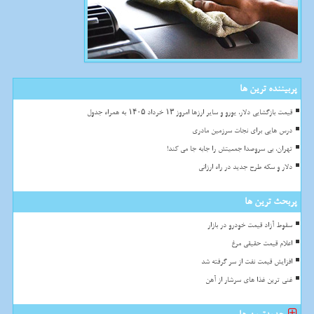
پربیننده ترین ها
قیمت بازگشایی دلار، یورو و سایر ارزها امروز ۱۳ خرداد ۱۴۰۵ به همراه جدول
درس هایی برای نجات سرزمین مادری
تهران، بی سروصدا جمعیتش را جابه جا می کند!
دلار و سکه طرح جدید در راه ارزانی
پربحث ترین ها
سقوط آزاد قیمت خودرو در بازار
اعلام قیمت حقیقی مرغ
افزایش قیمت نفت از سر گرفته شد
غنی ترین غذا های سرشار از آهن