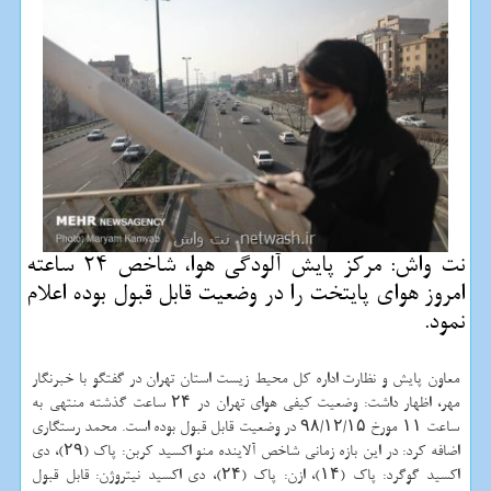
نت واش: مركز پایش آلودگی هوا، شاخص 24 ساعته
امروز هوای پایتخت را در وضعیت قابل قبول بوده اعلام
نمود.
معاون پایش و نظارت اداره كل محیط زیست استان تهران در گفتگو با خبرنگار
مهر، اظهار داشت: وضعیت كیفی هوای تهران در ۲۴ ساعت گذشته منتهی به
ساعت ۱۱ مورخ ۹۸/۱۲/۱۵ در وضعیت قابل قبول بوده است. محمد رستگاری
اضافه كرد: در این بازه زمانی شاخص آلاینده منو اكسید كربن: پاك (۲۹)، دی
اكسید گوگرد: پاك (۱۴)، ازن: پاك (۲۴)، دی اكسید نیتروژن: قابل قبول