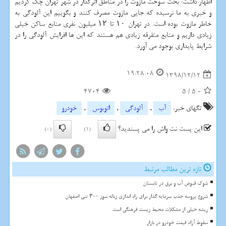
اظهار داشت: بحث سوخت مازوت را در مناطق اثرگذار در شهر تهران چك كردیم
و خبری به ما نرسیده كه جایی مازوت مصرف كنند و بگوییم این آلودگی به
خاطر مازوت بوده است. در تهران ۱۰ تا ۱۲ میلیون نفری منابع ساكن خیلی
زیادی داریم و منابع متفرقه زیادی هم هستند كه این ها افزایش آلودگی را در
شرایط پایداری بوجود می آورد.
19:28:08
1398/12/12
4704
5
/
5.0
تگهای خبر:
آب
,
آلودگی
,
اتوبوس
,
خودرو
این پست نت واش را می پسندید؟
(0)
(1)
تازه ترین مطالب مرتبط
شوک قبوض آب و برق در تابستان
شروع پروسه جذب سرمایه گذار برای راه اندازی زباله سوز ۳۰۰ تنی اصفهان
ریشه خیلی از مشکلات محیط زیست فرهنگی است
سقوط آزاد قیمت خودرو در بازار