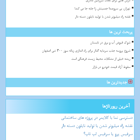
درس هایی برای نجات سرزمین مادری
تهران، بی سروصدا جمعیتش را جابه جا می کند!
نقشه راه میلیونر شدن با تولید نایلون دسته دار
پربحث ترین ها
شوک قبوض آب و برق در تابستان
شروع پروسه جذب سرمایه گذار برای راه اندازی زباله سوز ۳۰۰ تنی اصفهان
ریشه خیلی از مشکلات محیط زیست فرهنگی است
سقوط آزاد قیمت خودرو در بازار
جدیدترین ها
آخرین رپورتاژها
دسترسی نما با کلایمر در پروژه های ساختمانی
نقشه راه میلیونر شدن با تولید نایلون دسته دار
سرفیس پرو یا سرفیس لپ تاپ؟