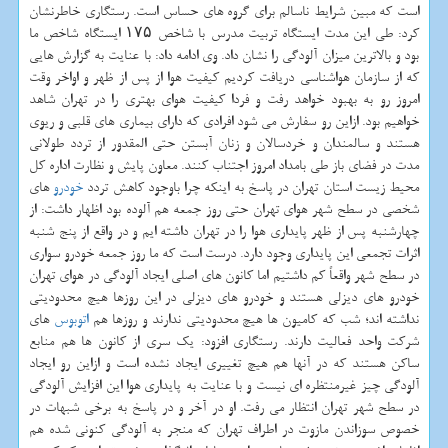
است كه مبین شرایط ناسالم برای گروه های حساس است. رستگاری خاطرنشان
كرد: طی این مدت ایستگاه تربیت مدرس با شاخص ۱۷۵ ایستگاه شاخص ما
بود و بالاترین میزان آلودگی را نشان داد. وی ادامه داد: با عنایت به گزارش هایی
كه از سازمان هواشناسی دریافت كردیم كیفیت هوا از پس از ظهر و اواخر وقت
امروز رو به بهبود خواهد رفت و فردا كیفیت هوای بهتری را در تهران شاهد
خواهیم بود. ازاین رو سفارش می شود افرادی كه دارای بیماری های قلبی و ریوی
هستند و سالمندان و خردسالان و زنان آبستن حتی المقدور از تردد طولانی
مدت در فضای باز طی بامداد امروز اجتناب كنند. معاون پایش و نظارت اداره كل
محیط زیست استان تهران در پاسخ به اینكه چرا باوجود كاهش تردد
خودرو
های
شخصی در سطح شهر هوای تهران حتی روز جمعه هم آلوده بود اظهار داشت: از
چهارشنبه پس از ظهر پایداری هوا را در تهران داشته ایم و در واقع از پنج شنبه
اثرات تجمعی این پایداری وجود دارد. درست است كه ما روز جمعه خودرو سواری
در سطح شهر واقعاً كم داشتیم اما كانون های اصلی ایجاد آلودگی در هوای تهران
خودرو های دیزلی هستند و خودرو های دیزلی در این روزها هیچ محدودیتی
نداشته اند؛ شب كه كامیون ها هیچ محدودیتی ندارند و روزها هم
اتوبوس
های
شركت واحد فعالیت دارند. رستگاری افزود: یك سری از كانون ها هم منابع
ساكن هستند كه در آنها هم هیچ تغییری ایجاد نشده است و ازاین رو ایجاد
آلودگی چیز غیرمنتظره ای نیست و با عنایت به پایداری هوا این افزایش آلودگی
در سطح شهر تهران انتظار می رفت. او در آخر و در پاسخ به برخی شبهات در
خصوص سوزاندن مازوت در اطراف تهران كه منجر به آلودگی كنونی شده هم