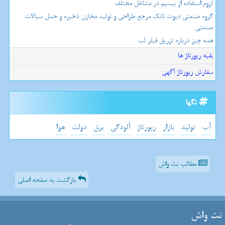
لزوم استفاده از بیسیم در مشاغل مختلف
گروه صنعتی دپوت تانک مرجع طراحی و تولید مخازن ذخیره و حمل سیالات
صنعتی
همه چیز درباره تزریق فیلر لب
بقیه رپورتاژ ها
سفارش رپورتاژ آگهی
تگها
آب
تولید
بازار
رپورتاژ
آلودگی
برق
دولت
هوا
مطالب نت واش
بازگشت به صفحه اصلی
نت واش