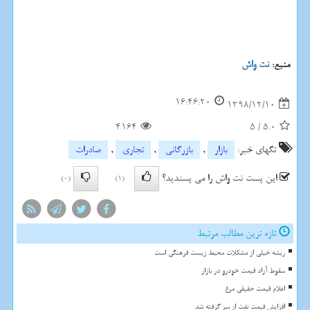
منبع:
نت واش
16:46:20
1398/12/10
4164
5
/
5.0
تگهای خبر:
بازار
,
بازرگانی
,
تجاری
,
صادرات
این پست نت واش را می پسندید؟
(0)
(1)
تازه ترین مطالب مرتبط
ریشه خیلی از مشکلات محیط زیست فرهنگی است
سقوط آزاد قیمت خودرو در بازار
اعلام قیمت حقیقی مرغ
افزایش قیمت نفت از سر گرفته شد