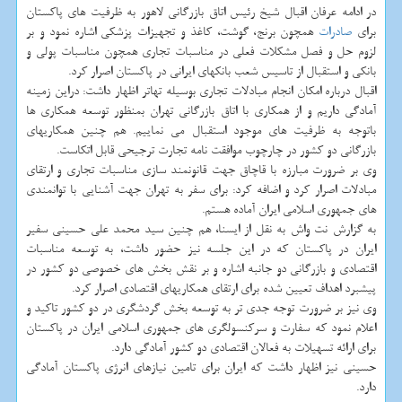
در ادامه عرفان اقبال شیخ رئیس اتاق بازرگانی لاهور به ظرفیت های پاكستان
برای
صادرات
همچون برنج، گوشت، كاغذ و تجهیزات پزشكی اشاره نمود و بر
لزوم حل و فصل مشكلات فعلی در مناسبات تجاری همچون مناسبات پولی و
بانكی و استقبال از تاسیس شعب بانكهای ایرانی در پاكستان اصرار كرد.
اقبال درباره امكان انجام مبادلات تجاری بوسیله تهاتر اظهار داشت: دراین زمینه
آمادگی داریم و از همكاری با اتاق بازرگانی تهران بمنظور توسعه همكاری ها
باتوجه به ظرفیت های موجود استقبال می نماییم. هم چنین همكاریهای
بازرگانی دو كشور در چارچوب موافقت نامه تجارت ترجیحی قابل اتكاست.
وی بر ضرورت مبارزه با قاچاق جهت قانونمند سازی مناسبات تجاری و ارتقای
مبادلات اصرار كرد و اضافه كرد: برای سفر به تهران جهت آشنایی با توانمندی
های جمهوری اسلامی ایران آماده هستم.
به گزارش نت واش به نقل از ایسنا، هم چنین سید محمد علی حسینی سفیر
ایران در پاكستان كه در این جلسه نیز حضور داشت، به توسعه مناسبات
اقتصادی و بازرگانی دو جانبه اشاره و بر نقش بخش های خصوصی دو كشور در
پیشبرد اهداف تعیین شده برای ارتقای همكاریهای اقتصادی اصرار كرد.
وی نیز بر ضرورت توجه جدی تر به توسعه بخش گردشگری در دو كشور تاكید و
اعلام نمود كه سفارت و سركنسولگری های جمهوری اسلامی ایران در پاكستان
برای ارائه تسهیلات به فعالان اقتصادی دو كشور آمادگی دارد.
حسینی نیز اظهار داشت كه ایران برای تامین نیازهای انرژی پاكستان آمادگی
دارد.