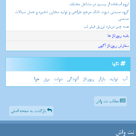
لزوم استفاده از بیسیم در مشاغل مختلف
گروه صنعتی دپوت تانک مرجع طراحی و تولید مخازن ذخیره و حمل سیالات
صنعتی
همه چیز درباره تزریق فیلر لب
بقیه رپورتاژ ها
سفارش رپورتاژ آگهی
تگها
آب
تولید
بازار
رپورتاژ
آلودگی
دولت
برق
هوا
مطالب نت واش
بازگشت به صفحه اصلی
نت واش