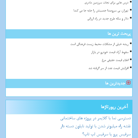
درس هایی برای نجات سرزمین مادری
تهران، بی سروصدا جمعیتش را جابه جا می کند!
دلار و سکه طرح جدید در راه ارزانی
پربحث ترین ها
ریشه خیلی از مشکلات محیط زیست فرهنگی است
سقوط آزاد قیمت خودرو در بازار
اعلام قیمت حقیقی مرغ
افزایش قیمت نفت از سر گرفته شد
جدیدترین ها
آخرین رپورتاژها
دسترسی نما با کلایمر در پروژه های ساختمانی
نقشه راه میلیونر شدن با تولید نایلون دسته دار
سرفیس پرو یا سرفیس لپ تاپ؟