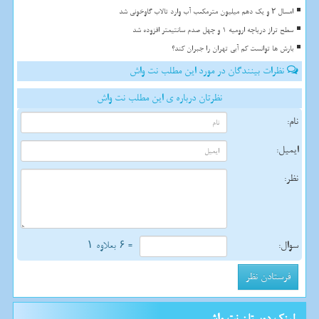
امسال ۲ و یک دهم میلیون مترمکعب آب وارد تالاب گاوخونی شد
سطح تراز دریاچه ارومیه 1 و چهل صدم سانتیمتر افزوده شد
بارش ها توانست کم آبی تهران را جبران کند؟
نظرات بینندگان در مورد این مطلب نت واش
نظرتان درباره ی این مطلب نت واش
نام:
ایمیل:
نظر:
سوال:
= ۶ بعلاوه ۱
لینک دوستان نت واش