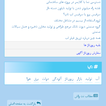
دسترسی نما با کلایمر در پروژه های ساختمانی
نقشه راه میلیونر شدن با تولید نایلون دسته دار
سرفیس پرو یا سرفیس لپ تاپ؟
لزوم استفاده از بیسیم در مشاغل مختلف
گروه صنعتی دپوت تانک مرجع طراحی و تولید مخازن ذخیره و حمل سیالات
صنعتی
همه چیز درباره تزریق فیلر لب
بقیه رپورتاژ ها
سفارش رپورتاژ آگهی
تگها
آب
تولید
بازار
رپورتاژ
آلودگی
دولت
برق
هوا
مطالب نت واش
بازگشت به صفحه اصلی