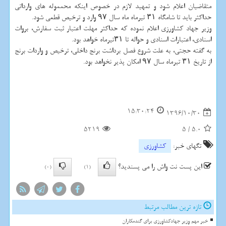
متقاضیان اعلام شود و تمهید لازم در خصوص اینكه محمموله های وارداتی
حداكثر باید تا شامگاه ۳۱ تیرماه ماه سال ۹۷ وارد و ترخیص قطعی شود.
وزیر جهاد كشاورزی اعلام نموده كه حداكثر مهلت اعتبار ثبت سفارش، بروات
اسنادی، اعتبارات اسنادی و حواله تا ۳۱تیرماه خواهد بود.
به گفته حجتی، به علت شروع فصل برداشت برنج داخلی، ترخیص و واردات برنج
از تاریخ ۳۱ تیرماه سال ۹۷ امكان پذیر نخواهد بود.
15:30:24
1396/10/30
5219
5
/
5.0
تگهای خبر:
كشاورزی
این پست نت واش را می پسندید؟
(0)
(1)
تازه ترین مطالب مرتبط
خبر مهم وزیر جهادکشاورزی برای گندمکاران