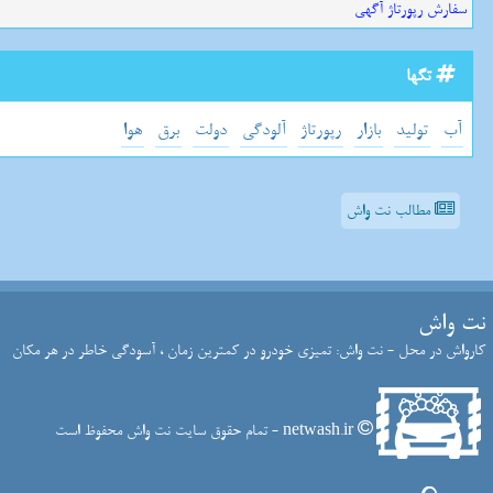
سفارش رپورتاژ آگهی
تگها
آب
تولید
بازار
رپورتاژ
آلودگی
دولت
برق
هوا
مطالب نت واش
نت واش
کارواش در محل - نت واش: تمیزی خودرو در کمترین زمان ، آسودگی خاطر در هر مکان
netwash.ir - تمام حقوق سایت نت واش محفوظ است