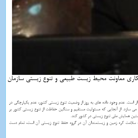
كاری معاونت محیط زیست طبیعی و تنوع زیستی سازمان
ز، در اینباره اظهار كرد، كشور ایران با غنای قابل توجه گونه ای دارای حدود ۸۲۰۰ گونه گیاهی و۱۳۰۰ گونه جانوری مهره دار است. عدم وجود داده های به روز از وضعیت تنوع زیستی كشور، عدم یكپارچگی در
 می سازد. از آنجایی كه مسئولیت مستقیم و سنگین حفاظت از تنوع زیستی كشور بر
ستین همایش ملی تنوع زیستی در كشور كند.
كه سلامت كره زمین و زیستمندان آن در گروه حفظ تنوع زیستی آن است، تمام دست