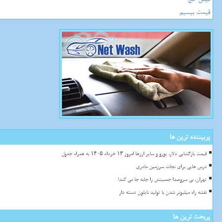
قیمت بیسیم
پربیننده ترین ها
قیمت بازگشایی دلار، یورو و سایر ارزها امروز ۱۳ خرداد ۱۴۰۵ به همراه جدول
درس هایی برای نجات سرزمین مادری
تهران، بی سروصدا جمعیتش را جابه جا می کند!
نقشه راه میلیونر شدن با تولید نایلون دسته دار
پربحث ترین ها