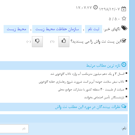
17:07:27
1398/12/07
5
/
5.0
تگهای خبر:
ثبت نام
,
سازمان حفاظت محیط زیست
,
محیط زیست
این پست نت واش را می پسندید؟
(0)
(1)
تازه ترین مطالب مرتبط
امسال ۲ و یک دهم میلیون مترمکعب آب وارد تالاب گاوخونی شد
تالاب نبض سلامت حوضه آبریز است ضرورت شروع رهاسازی حقابه گاوخونی
صیانت از طبیعت ۴۰ منطقه کشور با مشارکت جوامع محلی
بازنشستگان تأمین اجتماعی بخوانند
نظرات بینندگان در مورد این مطلب نت واش
نام: