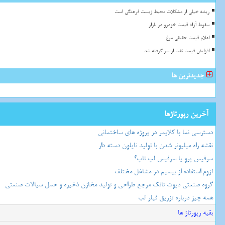
ریشه خیلی از مشکلات محیط زیست فرهنگی است
سقوط آزاد قیمت خودرو در بازار
اعلام قیمت حقیقی مرغ
افزایش قیمت نفت از سر گرفته شد
جدیدترین ها
آخرین رپورتاژها
دسترسی نما با کلایمر در پروژه های ساختمانی
نقشه راه میلیونر شدن با تولید نایلون دسته دار
سرفیس پرو یا سرفیس لپ تاپ؟
لزوم استفاده از بیسیم در مشاغل مختلف
گروه صنعتی دپوت تانک مرجع طراحی و تولید مخازن ذخیره و حمل سیالات صنعتی
همه چیز درباره تزریق فیلر لب
بقیه رپورتاژ ها