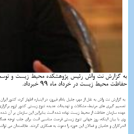
به گزارش نت واش رئیس پژوهشكده محیط زیست و توسعه 
حفاظت محیط زیست در خرداد ماه ۹۹ خبرداد.
تصمیم گیری های مرتبط، مشكلات و تهدیدات عدیده تنوع زیستی كشور لزوم برگزاری 
عهده سازمان حفاظت از محیط زیست نهاده شده است بنابراین این سازمان بر آن شده
وی با بیان اینكه، روز جهانی تنوع زیستی فرصت مناسبی است برای جلب توجه همگا
اندركاران و حامیان و فعالان این حوزه را دعوت به همكاری كردند. علاقمندان می توانند از اول اسفندما